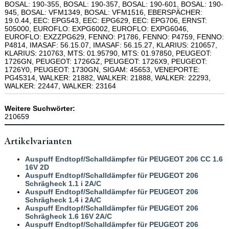
BOSAL: 190-355, BOSAL: 190-357, BOSAL: 190-601, BOSAL: 190-
945, BOSAL: VFM1349, BOSAL: VFM1516, EBERSPÄCHER:
19.0.44, EEC: EPG543, EEC: EPG629, EEC: EPG706, ERNST:
505000, EUROFLO: EXPG6002, EUROFLO: EXPG6046,
EUROFLO: EXZZPG629, FENNO: P1786, FENNO: P4759, FENNO:
P4814, IMASAF: 56.15.07, IMASAF: 56.15.27, KLARIUS: 210657,
KLARIUS: 210763, MTS: 01.95790, MTS: 01.97850, PEUGEOT:
1726GN, PEUGEOT: 1726GZ, PEUGEOT: 1726X9, PEUGEOT:
1726Y0, PEUGEOT: 1730GN, SIGAM: 45653, VENEPORTE:
PG45314, WALKER: 21882, WALKER: 21888, WALKER: 22293,
WALKER: 22447, WALKER: 23164
Weitere Suchwörter:
210659
Artikelvarianten
Auspuff Endtopf/Schalldämpfer für PEUGEOT 206 CC 1.6
16V 2D
Auspuff Endtopf/Schalldämpfer für PEUGEOT 206
Schrägheck 1.1 i 2A/C
Auspuff Endtopf/Schalldämpfer für PEUGEOT 206
Schrägheck 1.4 i 2A/C
Auspuff Endtopf/Schalldämpfer für PEUGEOT 206
Schrägheck 1.6 16V 2A/C
Auspuff Endtopf/Schalldämpfer für PEUGEOT 206