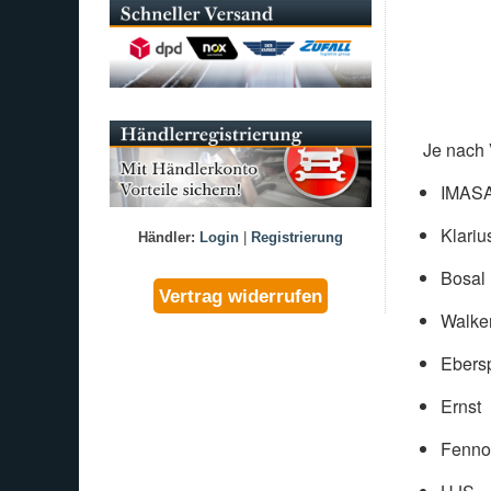
Je nach 
IMAS
Klariu
Händler:
Login
|
Registrierung
Bosal
Walke
Ebers
Ernst
Fenno