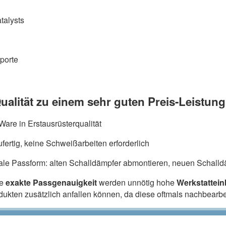
talysts
porte
ualität zu einem sehr guten Preis-Leistung
are in Erstausrüsterqualität
fertig, keine Schweißarbeiten erforderlich
ale Passform: alten Schalldämpfer abmontieren, neuen Schalldä
ie
exakte Passgenauigkeit
werden unnötig hohe
Werkstattei
odukten zusätzlich anfallen können, da diese oftmals nachbearb