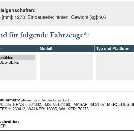
eleigenschaften:
[mm]: 1270, Einbauseite: hinten, Gewicht [kg]: 9,6
nd für folgende Fahrzeuge*:
r
Modell
Typ und Plattform
hsnummern:
(dienen nur zu Vergleichszwecken)
79-335, ERNST: 384032, HJS: 95134160, IMASAF: 48.31.07, MERCEDES-
 TESH: 260412, WALKER: 16035, WALKER: 70275
uchwörter:
BER