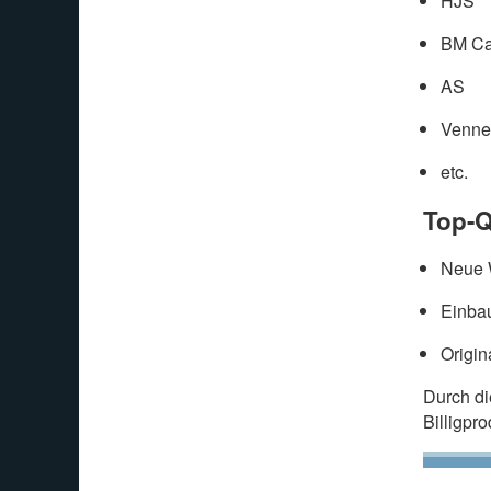
HJS
BM Ca
AS
Venne
etc.
Top-Q
Neue W
Einbau
Origin
Durch d
Billigpr