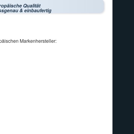
ropäische Qualität
ssgenau & einbaufertig
päischen Markenhersteller: