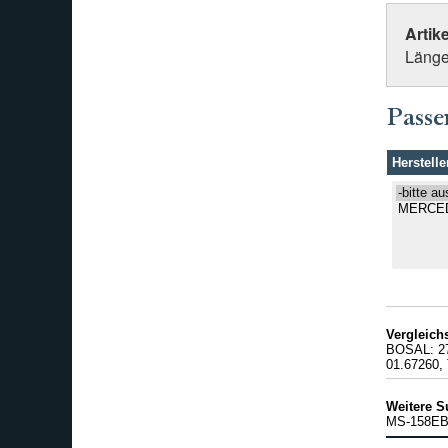
Artik
Länge 
Passe
Herstelle
Vergleic
BOSAL: 2
01.67260,
Weitere S
MS-158E