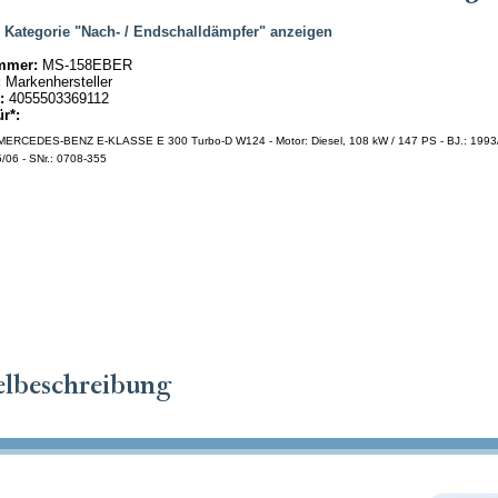
|
Kategorie "Nach- / Endschalldämpfer" anzeigen
mmer:
MS-158EBER
:
Markenhersteller
:
4055503369112
ür*:
ERCEDES-BENZ E-KLASSE E 300 Turbo-D W124 - Motor: Diesel, 108 kW / 147 PS - BJ.: 1993/
/06 - SNr.: 0708-355
elbeschreibung