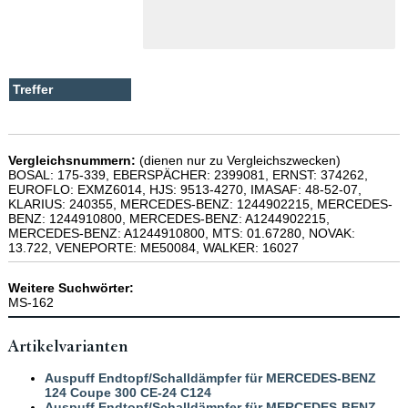
Vergleichsnummern:
(dienen nur zu Vergleichszwecken)
BOSAL: 175-339, EBERSPÄCHER: 2399081, ERNST: 374262,
EUROFLO: EXMZ6014, HJS: 9513-4270, IMASAF: 48-52-07,
KLARIUS: 240355, MERCEDES-BENZ: 1244902215, MERCEDES-
BENZ: 1244910800, MERCEDES-BENZ: A1244902215,
MERCEDES-BENZ: A1244910800, MTS: 01.67280, NOVAK:
13.722, VENEPORTE: ME50084, WALKER: 16027
Weitere Suchwörter:
MS-162
Artikelvarianten
Auspuff Endtopf/Schalldämpfer für MERCEDES-BENZ
124 Coupe 300 CE-24 C124
Auspuff Endtopf/Schalldämpfer für MERCEDES-BENZ