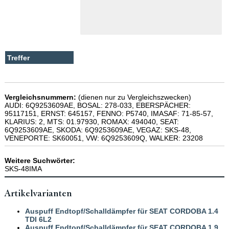
Vergleichsnummern:
(dienen nur zu Vergleichszwecken)
AUDI: 6Q9253609AE, BOSAL: 278-033, EBERSPÄCHER:
95117151, ERNST: 645157, FENNO: P5740, IMASAF: 71-85-57,
KLARIUS: 2, MTS: 01.97930, ROMAX: 494040, SEAT:
6Q9253609AE, SKODA: 6Q9253609AE, VEGAZ: SKS-48,
VENEPORTE: SK60051, VW: 6Q9253609Q, WALKER: 23208
Weitere Suchwörter:
SKS-48IMA
Artikelvarianten
Auspuff Endtopf/Schalldämpfer für SEAT CORDOBA 1.4
TDI 6L2
Auspuff Endtopf/Schalldämpfer für SEAT CORDOBA 1.9