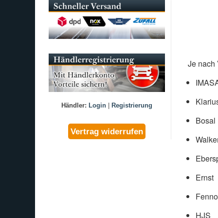
Je nach 
IMAS
Klariu
Händler:
Login
|
Registrierung
Bosal
Walke
Ebers
Ernst
Fenno
HJS