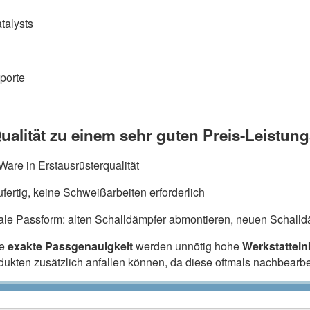
talysts
porte
ualität zu einem sehr guten Preis-Leistung
are in Erstausrüsterqualität
fertig, keine Schweißarbeiten erforderlich
ale Passform: alten Schalldämpfer abmontieren, neuen Schalldä
ie
exakte Passgenauigkeit
werden unnötig hohe
Werkstattei
odukten zusätzlich anfallen können, da diese oftmals nachbearb