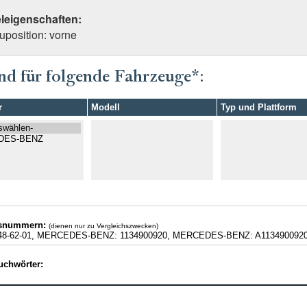
eleigenschaften:
uposition: vorne
nd für folgende Fahrzeuge*:
r
Modell
Typ und Plattform
hsnummern:
(dienen nur zu Vergleichszwecken)
48-62-01, MERCEDES-BENZ: 1134900920, MERCEDES-BENZ: A113490092
uchwörter: