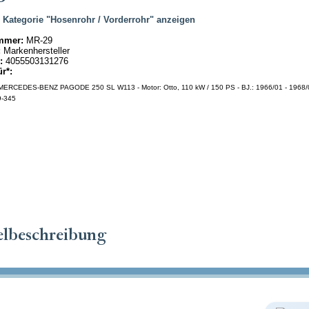
|
Kategorie "Hosenrohr / Vorderrohr" anzeigen
mmer:
MR-29
:
Markenhersteller
:
4055503131276
ür*:
ERCEDES-BENZ PAGODE 250 SL W113 - Motor: Otto, 110 kW / 150 PS - BJ.: 1966/01 - 1968/01
9-345
elbeschreibung