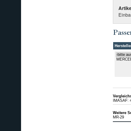
Artik
Einba
Passe
Herstelle
Vergleic
IMASAF: 
Weitere S
MR-29