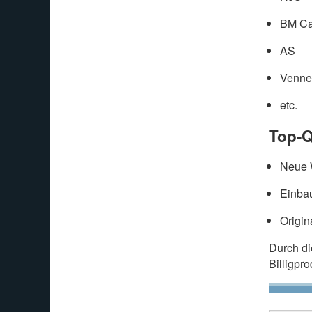
BM Ca
AS
Venne
etc.
Top-Q
Neue W
Einbau
Origin
Durch d
Billigpr