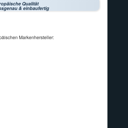
ropäische Qualität
ssgenau & einbaufertig
päischen Markenhersteller: