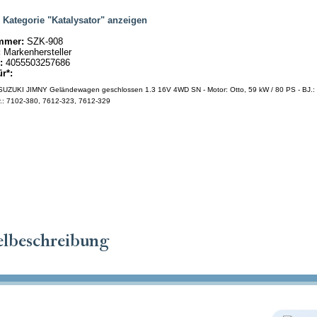
|
Kategorie "Katalysator" anzeigen
mmer:
SZK-908
:
Markenhersteller
:
4055503257686
ür*:
UZUKI JIMNY Geländewagen geschlossen 1.3 16V 4WD SN - Motor: Otto, 59 kW / 80 PS - BJ.: 
r.: 7102-380, 7612-323, 7612-329
elbeschreibung