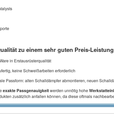
talysts
porte
ualität zu einem sehr guten Preis-Leistung
are in Erstausrüsterqualität
fertig, keine Schweißarbeiten erforderlich
ale Passform: alten Schalldämpfer abmontieren, neuen Schalldä
ie
exakte Passgenauigkeit
werden unnötig hohe
Werkstattei
odukten zusätzlich anfallen können, da diese oftmals nachbearb