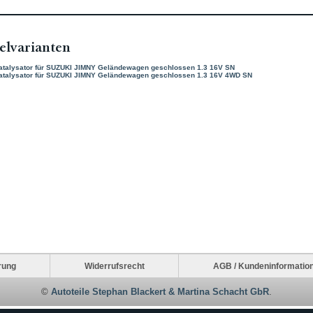
elvarianten
atalysator für SUZUKI JIMNY Geländewagen geschlossen 1.3 16V SN
atalysator für SUZUKI JIMNY Geländewagen geschlossen 1.3 16V 4WD SN
rung
Widerrufsrecht
AGB / Kundeninformatio
©
Autoteile Stephan Blackert & Martina Schacht GbR
.