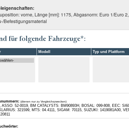
eleigenschaften:
uposition: vorne, Länge [mm]: 1175, Abgasnorm: Euro 1/Euro 2,
-/Befestigungsmaterial
nd für folgende Fahrzeuge*:
r
Modell
Typ und Plattform
hsnummern:
(dienen nur zu Vergleichszwecken)
, ASSO: 52-0019, BM CATALYSTS: BM90893H, BOSAL: 099-808, EEC: SI6
, KLARIUS: 321599, MTS: 04.4111, SIGAM: 70115, SUZUKI: 1419081A00
20811
uchwörter: