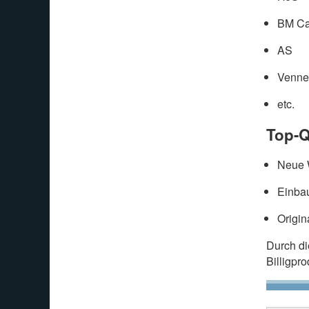
BM Ca
AS
Venne
etc.
Top-Q
Neue W
Einbau
Origin
Durch d
Billigpr