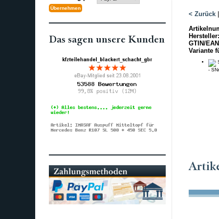
< Zurück
Artikelnu
Hersteller
Das sagen unsere Kunden
GTIN/EAN
Variante f
S
- SN
Artik