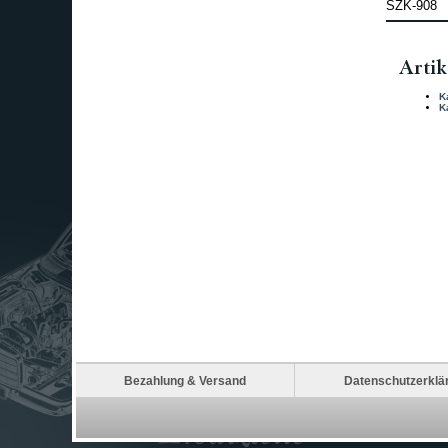
SZK-908
Artik
K
K
Bezahlung & Versand
Datenschutzerklä