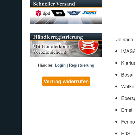
Je nach 
IMAS
Klariu
Händler:
Login
|
Registrierung
Bosal
Walke
Ebers
Ernst
Fenno
HJS