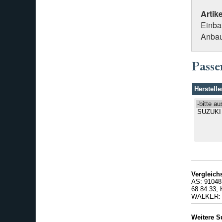
Artik
Einba
Anbau
Passe
Herstelle
Vergleic
AS: 91048
68.84.33
WALKER: 
Weitere S