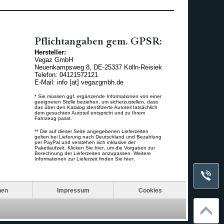
Pflichtangaben gem. GPSR:
Hersteller:
Vegaz GmbH
Neuenkampsweg 8, DE-25337 Kölln-Reisiek
Telefon: 04121572121
E-Mail: info [at] vegazgmbh.de
* Sie müssen ggf. ergänzende Informationen von einer
geeigneten Stelle beziehen, um sicherzustellen, dass
das über den Katalog identifizerte Autoteil tatsächlich
dem gesuchten Autoteil entspricht und zu Ihrem
Fahrzeug passt.
** Die auf dieser Seite angegebenen Lieferzeiten
gelten bei Lieferung nach Deutschland und Bezahlung
per PayPal und verstehen sich inklusive der
Paketlaufzeit. Klicken Sie
hier
, um die Vorgaben zur
Berechnung der Lieferzeiten anzupassen. Weitere
Informationen zur Lieferzeit finden Sie
hier
.
nen
Impressum
Cookies