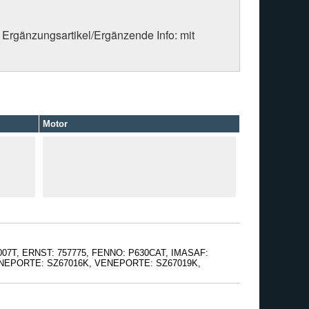
 Ergänzungsartikel/Ergänzende Info: mit
Motor
007T, ERNST: 757775, FENNO: P630CAT, IMASAF:
, VENEPORTE: SZ67016K, VENEPORTE: SZ67019K,