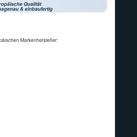
ropäische Qualität
ssgenau & einbaufertig
päischen Markenhersteller: