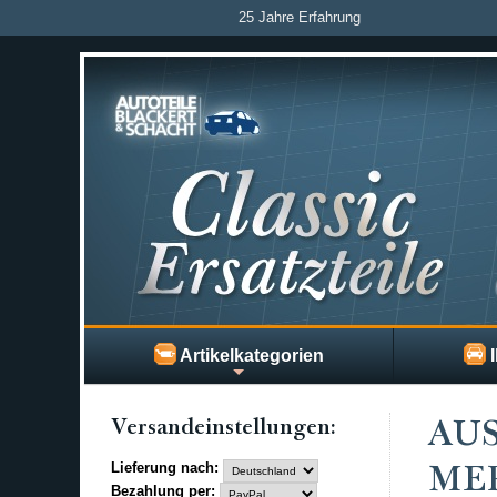
25 Jahre Erfahrung
Artikelkategorien
I
Versand­einstellungen:
AU
Lieferung nach:
MER
Bezahlung per: