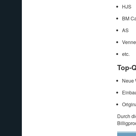
HJS
BM Ca
AS
Venne
etc.
Top-Q
Neue W
Einbau
Origin
Durch d
Billigpr