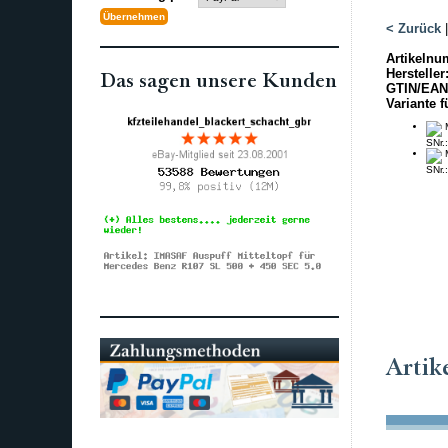
< Zurück
Artikelnu
Hersteller
Das sagen unsere Kunden
GTIN/EAN
Variante f
M
SNr.
M
SNr.
Artik