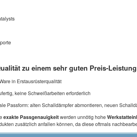
talysts
porte
ualität zu einem sehr guten Preis-Leistung
are in Erstausrüsterqualität
fertig, keine Schweißarbeiten erforderlich
ale Passform: alten Schalldämpfer abmontieren, neuen Schalldä
ie
exakte Passgenauigkeit
werden unnötig hohe
Werkstattei
odukten zusätzlich anfallen können, da diese oftmals nachbearb