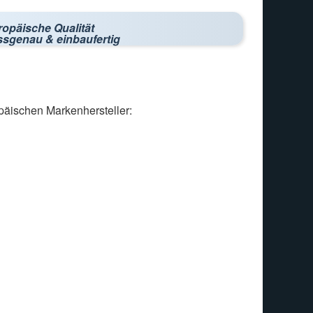
ropäische Qualität
ssgenau & einbaufertig
päischen Markenhersteller: