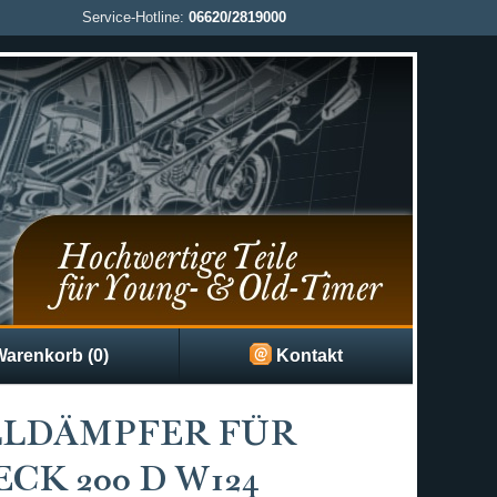
Service-Hotline:
06620/2819000
arenkorb (0)
Kontakt
LLDÄMPFER FÜR
CK 200 D W124