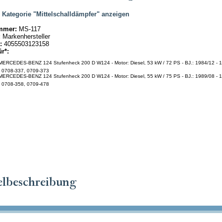
|
Kategorie "Mittelschalldämpfer" anzeigen
mmer:
MS-117
:
Markenhersteller
:
4055503123158
ür*:
ERCEDES-BENZ 124 Stufenheck 200 D W124 - Motor: Diesel, 53 kW / 72 PS - BJ.: 1984/12 - 1
: 0708-337, 0709-373
ERCEDES-BENZ 124 Stufenheck 200 D W124 - Motor: Diesel, 55 kW / 75 PS - BJ.: 1989/08 - 1
: 0708-358, 0709-478
elbeschreibung