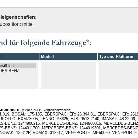
eleigenschaften:
position: mitte
nd für folgende Fahrzeuge*:
r
Modell
Typ und Plattform
hsnummern:
(dienen nur zu Vergleichszwecken)
1.019, BOSAL: 175-185, EBERSPÄCHER: 23.394.81, EBERSPÄCHER: 231
EUROFLO: EXMZ3005, FENNO: P3625, HJS: 9513-2140, IMASAF: 48-22-06
-BENZ: 1244900215, MERCEDES-BENZ: 1244900815, MERCEDES-BENZ:
-BENZ: 1244911700, MERCEDES-BENZ: 1244919301, MERCEDES-BENZ:
, NOVAK: 13.312P, ROMAX: 312217, VENEPORTE: ME50060, VENEPORTE