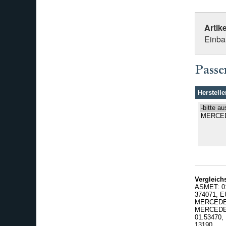
Artik
Einbau
Passe
Herstelle
Vergleic
ASMET: 0
374071, 
MERCEDES
MERCEDES
01.53470
13190