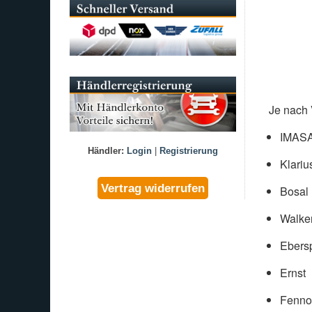
Je nach 
IMAS
Händler:
Login
|
Registrierung
Klariu
Bosal
Walke
Ebers
Ernst
Fenno