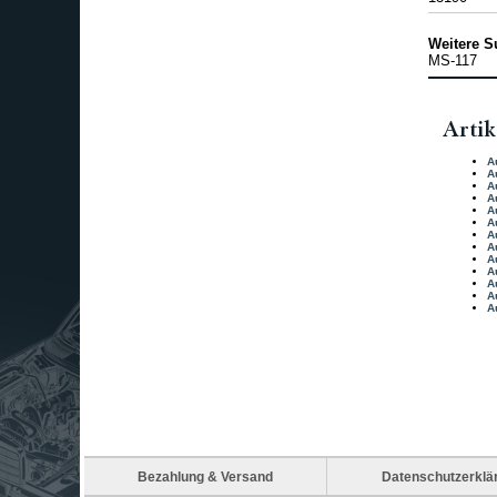
Weitere S
MS-117
Artik
A
A
A
A
A
A
A
A
A
A
A
A
A
Bezahlung & Versand
Datenschutzerklä