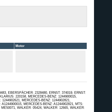
Motor
8483, EBERSPÄCHER: 2328480, ERNST: 374019, ERNST:
, KLARIUS: 220158, MERCEDES-BENZ: 1244900015,
 1244902621, MERCEDES-BENZ: 1244902821,
 A1244900015, MERCEDES-BENZ: A1244902821, MTS:
: ME50071, WALKER: 05424, WALKER: 12665, WALKER: