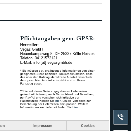
Pflichtangaben gem. GPSR:
Hersteller:
Vegaz GmbH
Neuenkampsweg 8, DE-25337 Kölln-Reisiek
Telefon: 04121572121
E-Mail: info [at] vegazgmbh.de
* Sie müssen ggf. ergänzende Informationen von einer
geeigneten Stelle beziehen, um sicherzustellen, dass
das über den Katalog identifizerte Autoteil tatsächlich
dem gesuchten Autoteil entspricht und zu Ihrem
Fahrzeug passt.
** Die auf dieser Seite angegebenen Lieferzeiten
gelten bei Lieferung nach Deutschland und Bezahlung
per PayPal und verstehen sich inklusive der
Paketlaufzeit. Klicken Sie
hier
, um die Vorgaben zur
Berechnung der Lieferzeiten anzupassen. Weitere
Informationen zur Lieferzeit finden Sie
hier
.
nen
Impressum
Cookies