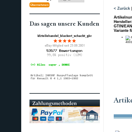
< Zurück
Artikelnu
Hersteller
Das sagen unsere Kunden
GTIN/EAN
Variante f
F
400
Artik