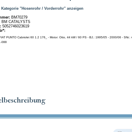
|
Kategorie "Hosenrohr / Vorderrohr" anzeigen
mmer:
BM70279
:
BM CATALYSTS
:
5052746023619
ür*:
IAT PUNTO Cabriolet 60 1.2 176_ - Motor: Otto, 44 kW / 60 PS - BJ.: 1995/05 - 2000/06 - SNr.:
1-088
elbeschreibung