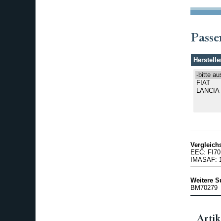
Passe
Herstelle
Vergleic
EEC: FI70
IMASAF: 1
Weitere S
BM70279
Artik