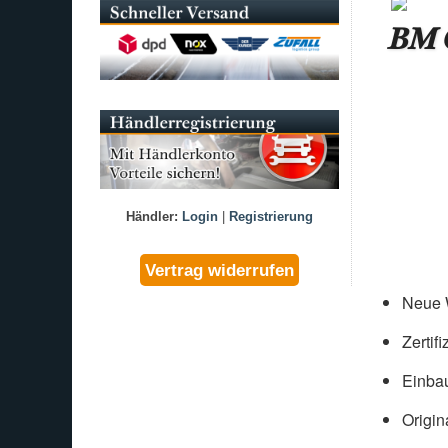
BM C
Händler:
Login
|
Registrierung
Neue W
Zertif
Einbau
Origin