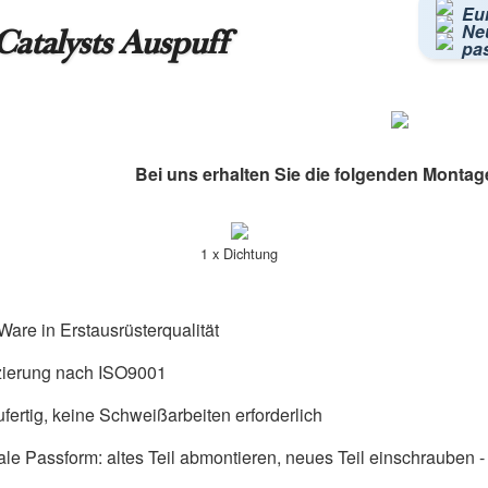
Eu
Neu
atalysts Auspuff
pa
Bei uns erhalten Sie die folgenden Montag
1 x Dichtung
are in Erstausrüsterqualität
izierung nach ISO9001
fertig, keine Schweißarbeiten erforderlich
ale Passform: altes Teil abmontieren, neues Teil einschrauben - f