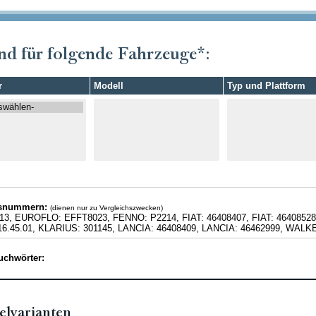
nd für folgende Fahrzeuge*:
r
Modell
Typ und Plattform
hsnummern:
(dienen nur zu Vergleichszwecken)
13, EUROFLO: EFFT8023, FENNO: P2214, FIAT: 46408407, FIAT: 46408528, 
6.45.01, KLARIUS: 301145, LANCIA: 46408409, LANCIA: 46462999, WALK
uchwörter:
elvarianten