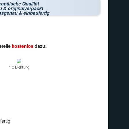
ropäische Qualität
 & originalverpackt
ssgenau & einbaufertig
eteile
kostenlos
dazu:
1 x Dichtung
ertig!