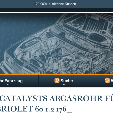
120.000+ zufriedene Kunden
hr Fahrzeug
Suche
W
CATALYSTS ABGASROHR F
RIOLET 60 1.2 176_