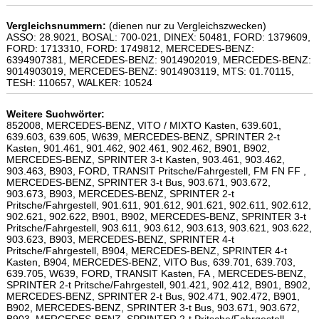
Vergleichsnummern:
(dienen nur zu Vergleichszwecken)
ASSO: 28.9021, BOSAL: 700-021, DINEX: 50481, FORD: 1379609,
FORD: 1713310, FORD: 1749812, MERCEDES-BENZ:
6394907381, MERCEDES-BENZ: 9014902019, MERCEDES-BENZ:
9014903019, MERCEDES-BENZ: 9014903119, MTS: 01.70115,
TESH: 110657, WALKER: 10524
Weitere Suchwörter:
852008, MERCEDES-BENZ, VITO / MIXTO Kasten, 639.601,
639.603, 639.605, W639, MERCEDES-BENZ, SPRINTER 2-t
Kasten, 901.461, 901.462, 902.461, 902.462, B901, B902,
MERCEDES-BENZ, SPRINTER 3-t Kasten, 903.461, 903.462,
903.463, B903, FORD, TRANSIT Pritsche/Fahrgestell, FM FN FF ,
MERCEDES-BENZ, SPRINTER 3-t Bus, 903.671, 903.672,
903.673, B903, MERCEDES-BENZ, SPRINTER 2-t
Pritsche/Fahrgestell, 901.611, 901.612, 901.621, 902.611, 902.612,
902.621, 902.622, B901, B902, MERCEDES-BENZ, SPRINTER 3-t
Pritsche/Fahrgestell, 903.611, 903.612, 903.613, 903.621, 903.622,
903.623, B903, MERCEDES-BENZ, SPRINTER 4-t
Pritsche/Fahrgestell, B904, MERCEDES-BENZ, SPRINTER 4-t
Kasten, B904, MERCEDES-BENZ, VITO Bus, 639.701, 639.703,
639.705, W639, FORD, TRANSIT Kasten, FA , MERCEDES-BENZ,
SPRINTER 2-t Pritsche/Fahrgestell, 901.421, 902.412, B901, B902,
MERCEDES-BENZ, SPRINTER 2-t Bus, 902.471, 902.472, B901,
B902, MERCEDES-BENZ, SPRINTER 3-t Bus, 903.671, 903.672,