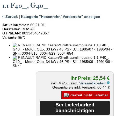
.1 F40_, G40_
< Zurück
|
Kategorie "Hosenrohr / Vorderrohr" anzeigen
Artikelnummer:
60.21.01
Hersteller:
IMASAF
GTIN/EAN:
8033434047367
Variante für*:
RENAULT RAPID Kasten/Großraumlimousine 1.1 F40_,
G40_ - Motor: Otto, 33 kW / 45 PS - BJ.: 1985/07 - 1995/04 -
SNr.: 3004-515, 3004-529, 3004-654
RENAULT RAPID Kasten/Großraumlimousine 1.1 F40_,
G40_ - Motor: Otto, 34 kW / 46 PS - BJ.: 1985/09 - 1991/08 -
SNr.:
Ihr Preis: 25,54 €
inkl. MwSt., zzgl.
Versandkosten
Gesamtpreis inkl. Versand: 60,44 €
derzeit nicht lieferbar