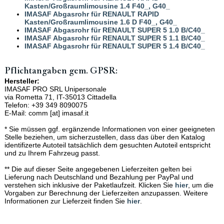
Kasten/Großraumlimousine 1.4 F40_, G40_
IMASAF Abgasrohr für RENAULT RAPID
Kasten/Großraumlimousine 1.6 D F40_, G40_
IMASAF Abgasrohr für RENAULT SUPER 5 1.0 B/C40_
IMASAF Abgasrohr für RENAULT SUPER 5 1.1 B/C40_
IMASAF Abgasrohr für RENAULT SUPER 5 1.4 B/C40_
Pflichtangaben gem. GPSR:
Hersteller:
IMASAF PRO SRL Unipersonale
via Rometta 71, IT-35013 Cittadella
Telefon: +39 349 8090075
E-Mail: comm [at] imasaf.it
* Sie müssen ggf. ergänzende Informationen von einer geeigneten
Stelle beziehen, um sicherzustellen, dass das über den Katalog
identifizerte Autoteil tatsächlich dem gesuchten Autoteil entspricht
und zu Ihrem Fahrzeug passt.
** Die auf dieser Seite angegebenen Lieferzeiten gelten bei
Lieferung nach Deutschland und Bezahlung per PayPal und
verstehen sich inklusive der Paketlaufzeit. Klicken Sie
hier
, um die
Vorgaben zur Berechnung der Lieferzeiten anzupassen. Weitere
Informationen zur Lieferzeit finden Sie
hier
.