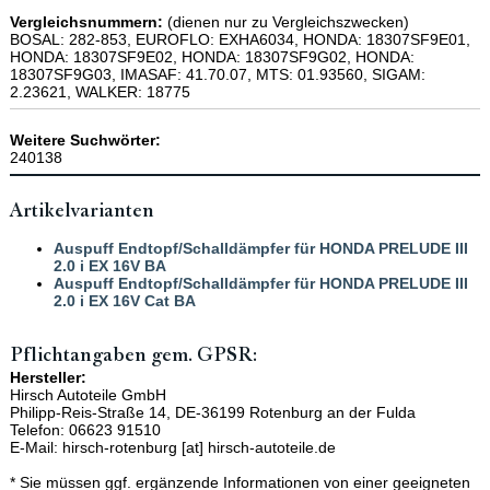
Vergleichsnummern:
(dienen nur zu Vergleichszwecken)
BOSAL: 282-853, EUROFLO: EXHA6034, HONDA: 18307SF9E01,
HONDA: 18307SF9E02, HONDA: 18307SF9G02, HONDA:
18307SF9G03, IMASAF: 41.70.07, MTS: 01.93560, SIGAM:
2.23621, WALKER: 18775
Weitere Suchwörter:
240138
Artikelvarianten
Auspuff Endtopf/Schalldämpfer für HONDA PRELUDE III
2.0 i EX 16V BA
Auspuff Endtopf/Schalldämpfer für HONDA PRELUDE III
2.0 i EX 16V Cat BA
Pflichtangaben gem. GPSR:
Hersteller:
Hirsch Autoteile GmbH
Philipp-Reis-Straße 14, DE-36199 Rotenburg an der Fulda
Telefon: 06623 91510
E-Mail: hirsch-rotenburg [at] hirsch-autoteile.de
* Sie müssen ggf. ergänzende Informationen von einer geeigneten