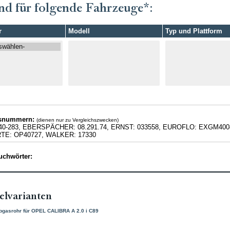
nd für folgende Fahrzeuge*:
r
Modell
Typ und Plattform
hsnummern:
(dienen nur zu Vergleichszwecken)
40-283, EBERSPÄCHER: 08.291.74, ERNST: 033558, EUROFLO: EXGM4008
E: OP40727, WALKER: 17330
uchwörter:
elvarianten
bgasrohr für OPEL CALIBRA A 2.0 i C89