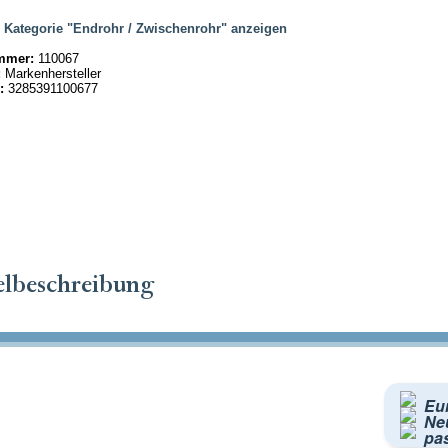
|
Kategorie "Endrohr / Zwischenrohr" anzeigen
mmer:
110067
:
Markenhersteller
:
3285391100677
elbeschreibung
Eu
Neu
pa