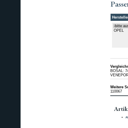
Passe
Herstelle
Vergleic
BOSAL: 7
VENEPORT
Weitere S
110067
Artik
A