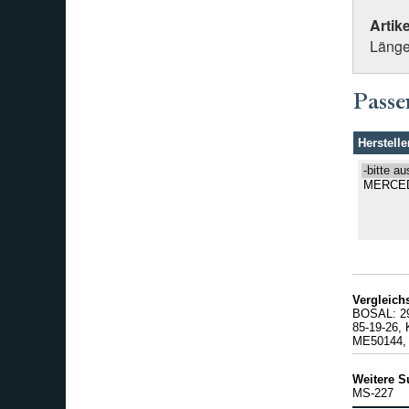
Artik
Länge
Passe
Herstelle
Vergleic
BOSAL: 2
85-19-26
ME50144,
Weitere S
MS-227