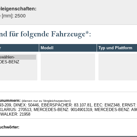
eleigenschaften:
 [mm]: 2500
nd für folgende Fahrzeuge*:
r
Modell
Typ und Plattform
hsnummern:
(dienen nur zu Vergleichszwecken)
93-209, DINEX: 50446, EBERSPÄCHER: 83.107.81, EEC: EMZ348, ERNST
, KLARIUS: 270513, MERCEDES-BENZ: 9014901319, MERCEDES-BENZ: A90
 WALKER: 21958
uchwörter: