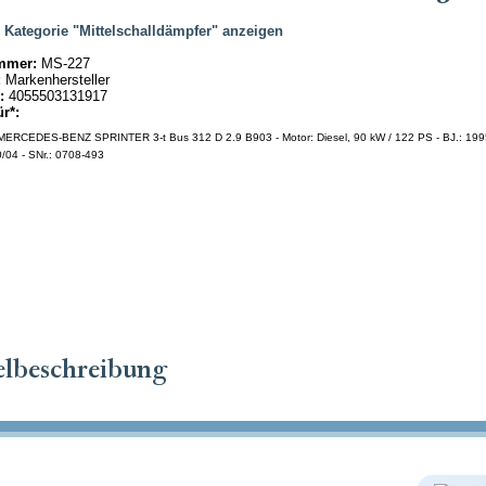
|
Kategorie "Mittelschalldämpfer" anzeigen
mmer:
MS-227
:
Markenhersteller
:
4055503131917
ür*:
ERCEDES-BENZ SPRINTER 3-t Bus 312 D 2.9 B903 - Motor: Diesel, 90 kW / 122 PS - BJ.: 199
/04 - SNr.: 0708-493
elbeschreibung