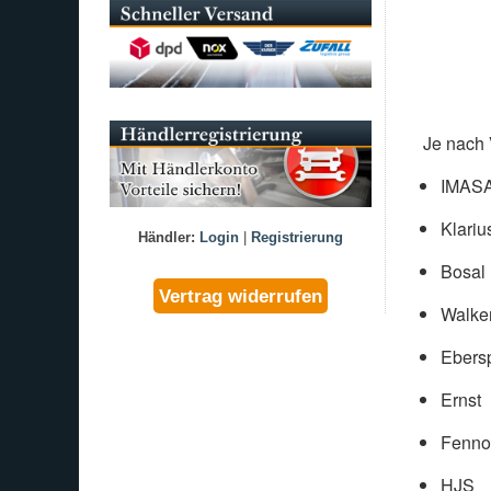
Je nach 
IMAS
Klariu
Händler:
Login
|
Registrierung
Bosal
Walke
Ebers
Ernst
Fenno
HJS