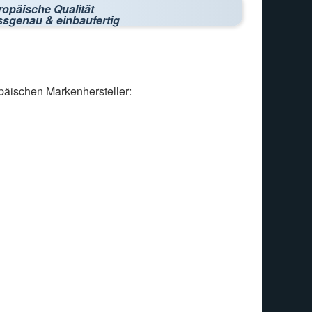
ropäische Qualität
ssgenau & einbaufertig
päischen Markenhersteller: