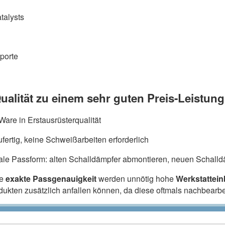
talysts
porte
ualität zu einem sehr guten Preis-Leistung
are in Erstausrüsterqualität
fertig, keine Schweißarbeiten erforderlich
ale Passform: alten Schalldämpfer abmontieren, neuen Schalldä
ie
exakte Passgenauigkeit
werden unnötig hohe
Werkstattei
odukten zusätzlich anfallen können, da diese oftmals nachbearb