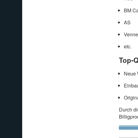
BM Ca
AS
Venne
etc.
Top-Q
Neue W
Einbau
Origin
Durch d
Billigpr