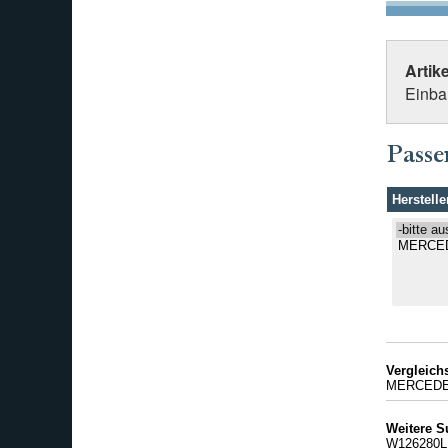
Artik
Einba
Passe
Herstelle
Vergleic
MERCEDES
Weitere S
W126280L