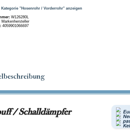
|
Kategorie "Hosenrohr / Vorderrohr" anzeigen
mmer:
W126280L
:
Markenhersteller
:
4059901066697
elbeschreibung
uff / Schalldämpfer
Eu
Neu
pa
Kei