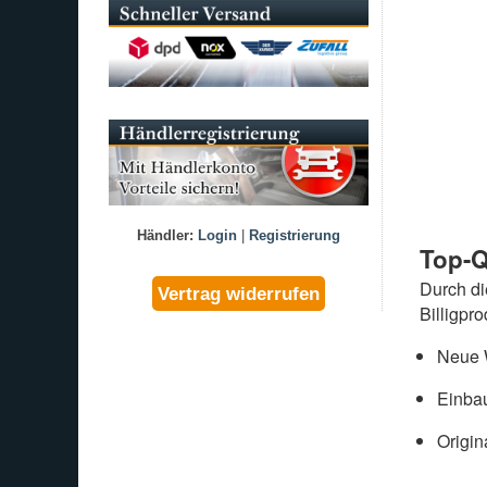
Händler:
Login
|
Registrierung
Top-Q
Durch d
Billigpr
Neue W
Einbau
Origin