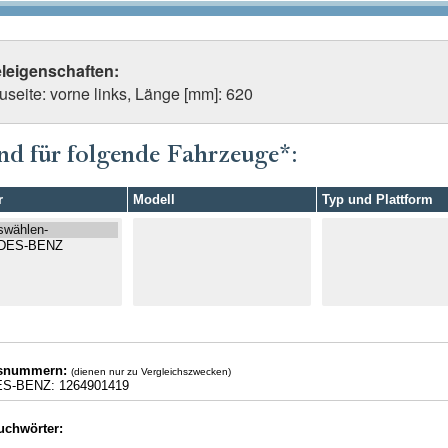
eleigenschaften:
useite: vorne links, Länge [mm]: 620
nd für folgende Fahrzeuge*:
r
Modell
Typ und Plattform
hsnummern:
(dienen nur zu Vergleichszwecken)
-BENZ: 1264901419
uchwörter: