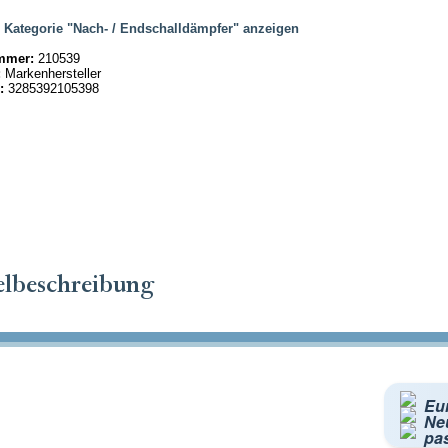
|
Kategorie "Nach- / Endschalldämpfer" anzeigen
mmer:
210539
:
Markenhersteller
:
3285392105398
elbeschreibung
Eu
Neu
pa