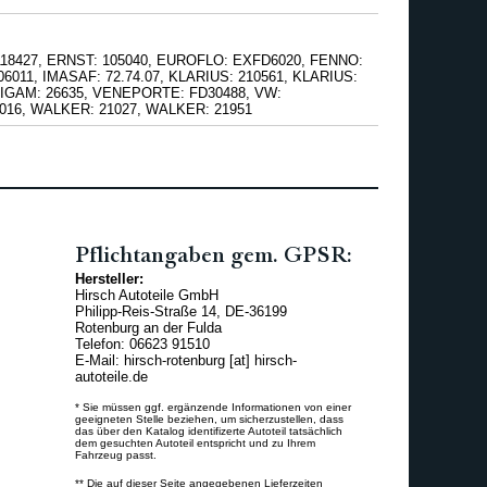
118427, ERNST: 105040, EUROFLO: EXFD6020, FENNO:
06011, IMASAF: 72.74.07, KLARIUS: 210561, KLARIUS:
 SIGAM: 26635, VENEPORTE: FD30488, VW:
016, WALKER: 21027, WALKER: 21951
Pflichtangaben gem. GPSR:
Hersteller:
Hirsch Autoteile GmbH
Philipp-Reis-Straße 14, DE-36199
Rotenburg an der Fulda
Telefon: 06623 91510
E-Mail: hirsch-rotenburg [at] hirsch-
autoteile.de
* Sie müssen ggf. ergänzende Informationen von einer
geeigneten Stelle beziehen, um sicherzustellen, dass
das über den Katalog identifizerte Autoteil tatsächlich
dem gesuchten Autoteil entspricht und zu Ihrem
Fahrzeug passt.
** Die auf dieser Seite angegebenen Lieferzeiten