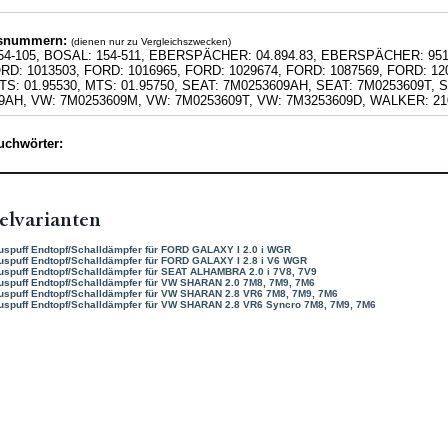
hsnummern:
(dienen nur zu Vergleichszwecken)
54-105, BOSAL: 154-511, EBERSPÄCHER: 04.894.83, EBERSPÄCHER: 95
RD: 1013503, FORD: 1016965, FORD: 1029674, FORD: 1087569, FORD: 12
TS: 01.95530, MTS: 01.95750, SEAT: 7M0253609AH, SEAT: 7M0253609T,
9AH, VW: 7M0253609M, VW: 7M0253609T, VW: 7M3253609D, WALKER: 21
uchwörter:
elvarianten
uspuff Endtopf/Schalldämpfer für FORD GALAXY I 2.0 i WGR
uspuff Endtopf/Schalldämpfer für FORD GALAXY I 2.8 i V6 WGR
uspuff Endtopf/Schalldämpfer für SEAT ALHAMBRA 2.0 i 7V8, 7V9
uspuff Endtopf/Schalldämpfer für VW SHARAN 2.0 7M8, 7M9, 7M6
uspuff Endtopf/Schalldämpfer für VW SHARAN 2.8 VR6 7M8, 7M9, 7M6
uspuff Endtopf/Schalldämpfer für VW SHARAN 2.8 VR6 Syncro 7M8, 7M9, 7M6