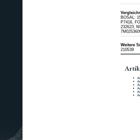
Vergleic
BOSAL: 1
P7416, FO
232623, M
7M025360
Weitere S
210539
Artik
A
A
A
A
A
A