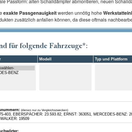
ale Passform: alten Schalldämpfer abmontieren, neuen Schalldä
ie
exakte Passgenauigkeit
werden unnötig hohe
Werkstattei
odukten zusätzlich anfallen können, da diese oftmals nachbearb
nd für folgende Fahrzeuge*:
r
Modell
Typ und Plattform
hsnummern:
(dienen nur zu Vergleichszwecken)
75-403, EBERSPÄCHER: 23.593.82, ERNST: 363051, MERCEDES-BENZ: 20
 WALKER: 19509
uchwörter: