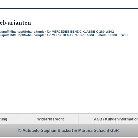
elvarianten
uspuff Mitteltopf/Schalldämpfer für MERCEDES-BENZ C-KLASSE C 280 W202
uspuff Mitteltopf/Schalldämpfer für MERCEDES-BENZ C-KLASSE T-Model C 280 T S202
rung
Widerrufsrecht
AGB / Kundeninformatio
©
Autoteile Stephan Blackert & Martina Schacht GbR
.