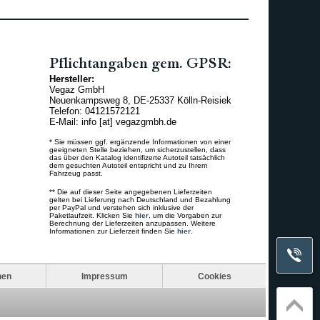
Pflichtangaben gem. GPSR:
Hersteller:
Vegaz GmbH
Neuenkampsweg 8, DE-25337 Kölln-Reisiek
Telefon: 04121572121
E-Mail: info [at] vegazgmbh.de
* Sie müssen ggf. ergänzende Informationen von einer
geeigneten Stelle beziehen, um sicherzustellen, dass
das über den Katalog identifizerte Autoteil tatsächlich
dem gesuchten Autoteil entspricht und zu Ihrem
Fahrzeug passt.
** Die auf dieser Seite angegebenen Lieferzeiten
gelten bei Lieferung nach Deutschland und Bezahlung
per PayPal und verstehen sich inklusive der
Paketlaufzeit. Klicken Sie
hier
, um die Vorgaben zur
Berechnung der Lieferzeiten anzupassen. Weitere
Informationen zur Lieferzeit finden Sie
hier
.
nen
Impressum
Cookies