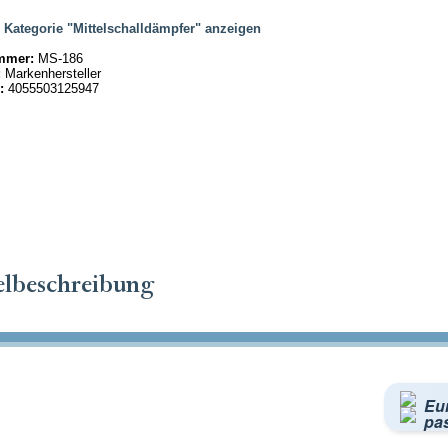
|
Kategorie "Mittelschalldämpfer" anzeigen
mmer:
MS-186
:
Markenhersteller
:
4055503125947
elbeschreibung
Eu
pa