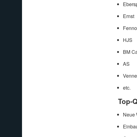
Ebers
Ernst
Fenno
HJS
BM Ca
AS
Venne
etc.
Top-Q
Neue W
Einbau