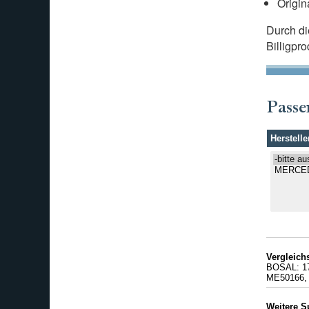
Origin
Durch d
Billigpr
Passe
Herstelle
Vergleic
BOSAL: 1
ME50166,
Weitere S