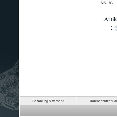
MS-186
Artik
A
A
Bezahlung & Versand
Datenschutzerklä