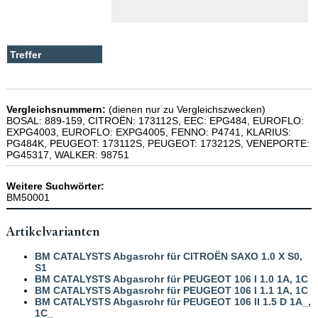
Vergleichsnummern:
(dienen nur zu Vergleichszwecken)
BOSAL: 889-159, CITROËN: 173112S, EEC: EPG484, EUROFLO:
EXPG4003, EUROFLO: EXPG4005, FENNO: P4741, KLARIUS:
PG484K, PEUGEOT: 173112S, PEUGEOT: 173212S, VENEPORTE:
PG45317, WALKER: 98751
Weitere Suchwörter:
BM50001
Artikelvarianten
BM CATALYSTS Abgasrohr für CITROËN SAXO 1.0 X S0,
S1
BM CATALYSTS Abgasrohr für PEUGEOT 106 I 1.0 1A, 1C
BM CATALYSTS Abgasrohr für PEUGEOT 106 I 1.1 1A, 1C
BM CATALYSTS Abgasrohr für PEUGEOT 106 II 1.5 D 1A_,
1C_