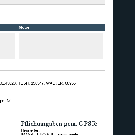
Motor
01.43028, TESH: 150347, WALKER: 08955
pe, N0
Pflichtangaben gem. GPSR:
Hersteller:
IMASAF PRO SRL Unipersonale