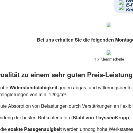
E-P
Ke
Bei uns erhalten Sie die folgenden Montag
1 x Klemmschelle
ualität zu einem sehr guten Preis-Leistung
hohe
Widerstandsfähigkeit
gegen abgas- und witterungsbeding
umlegierungen von min. 120g/m².
ute Absorption von Belastungen durch Verstärkungen an flexib
dung der besten Rohmaterialien (
Stahl von ThyssenKrupp
).
die
exakte Passgenauigkeit
werden unnötig hohe Werkstattein