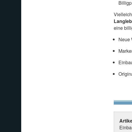
Billig
Vielleic
Langleb
eine bil
Neue W
Marke
Einbau
Origin
Artik
Einbau