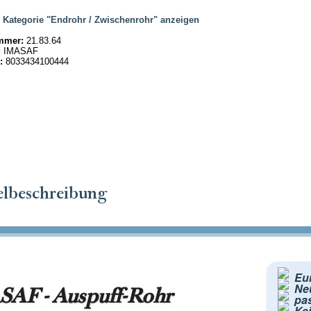
|
Kategorie "Endrohr / Zwischenrohr" anzeigen
mmer:
21.83.64
:
IMASAF
:
8033434100444
elbeschreibung
Eur
Ne
AF - Auspuff-Rohr
pa
Kei