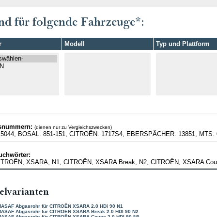
nd für folgende Fahrzeuge*:
r
Modell
Typ und Plattform
hsnummern:
(dienen nur zu Vergleichszwecken)
.5044, BOSAL: 851-151, CITROËN: 1717S4, EBERSPÄCHER: 13851, MTS: 
uchwörter:
CITROËN, XSARA, N1, CITROËN, XSARA Break, N2, CITROËN, XSARA Cou
elvarianten
MASAF Abgasrohr für CITROËN XSARA 2.0 HDi 90 N1
MASAF Abgasrohr für CITROËN XSARA Break 2.0 HDI 90 N2
MASAF Abgasrohr für CITROËN XSARA Coupe 2.0 HDI 90 N0