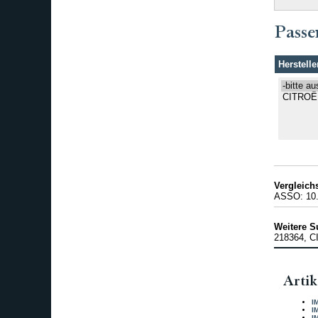
Passe
Herstelle
Vergleic
ASSO: 10
Weitere S
218364, 
Artik
I
I
I