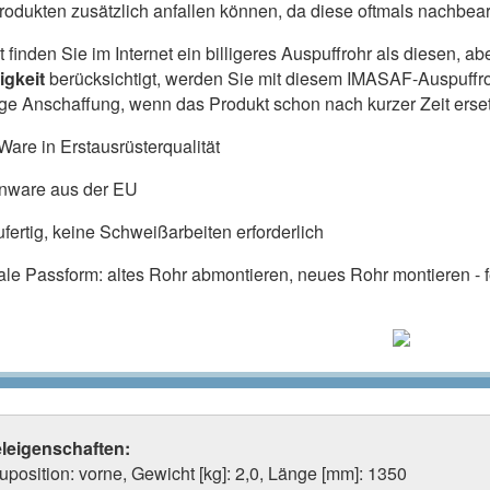
produkten zusätzlich anfallen können, da diese oftmals nachbe
ht finden Sie im Internet ein billigeres Auspuffrohr als diesen,
igkeit
berücksichtigt, werden Sie mit diesem IMASAF-Auspuffr
lige Anschaffung, wenn das Produkt schon nach kurzer Zeit ers
are in Erstausrüsterqualität
nware aus der EU
fertig, keine Schweißarbeiten erforderlich
ale Passform: altes Rohr abmontieren, neues Rohr montieren - fe
eleigenschaften:
position: vorne, Gewicht [kg]: 2,0, Länge [mm]: 1350