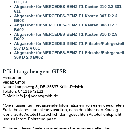
601, 611
Abgasrohr für MERCEDES-BENZ T1 Kasten 210 2.3 601,
611
Abgasrohr für MERCEDES-BENZ T1 Kasten 307 D 2.4
B602
Abgasrohr für MERCEDES-BENZ T1 Kasten 308 D 2.3
B602
Abgasrohr für MERCEDES-BENZ T1 Kasten 310 D 2.9
B602
Abgasrohr für MERCEDES-BENZ T1 Pritsche/Fahrgestell
207 D 2.4 601
Abgasrohr für MERCEDES-BENZ T1 Pritsche/Fahrgestell
308 D 2.3 B602
Pflichtangaben gem. GPSR:
Hersteller:
Vegaz GmbH
Neuenkampsweg 8, DE-25337 Kölln-Reisiek
Telefon: 04121572121
E-Mail: info [at] vegazgmbh.de
* Sie müssen ggf. ergänzende Informationen von einer geeigneten
Stelle beziehen, um sicherzustellen, dass das über den Katalog
identifizerte Autoteil tatsächlich dem gesuchten Autoteil entspricht
und zu Ihrem Fahrzeug passt.
** Die auf dieser Seite angegebenen Lieferzeiten gelten bei