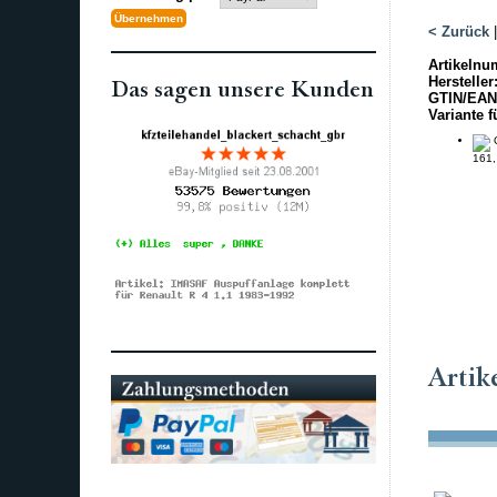
< Zurück
Artikelnu
Hersteller
Das sagen unsere Kunden
GTIN/EAN
Variante f
O
161,
Artik