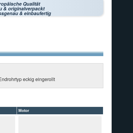
ropäische Qualität
 & originalverpackt
ssgenau & einbaufertig
ndrohrtyp eckig eingerollt
Motor