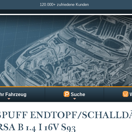
120.000+ zufriedene Kunden
hr Fahrzeug
Suche
W
SPUFF ENDTOPF/SCHALLD
A B 1.4 I 16V S93