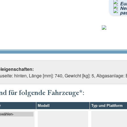
Eu
Neu
pa
eleigenschaften:
seite: hinten, Länge [mm]: 740, Gewicht [kg]: 5, Abgasanlage: E
nd für folgende Fahrzeuge*:
r
Modell
Typ und Plattform