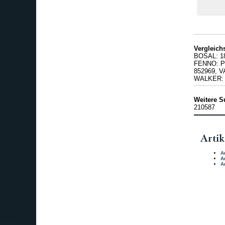
Vergleic
BOSAL: 1
FENNO: P4
852969, 
WALKER: 
Weitere S
210587
Artik
A
A
A