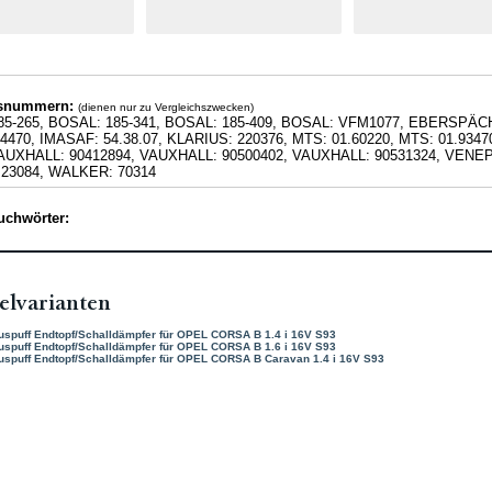
hsnummern:
(dienen nur zu Vergleichszwecken)
85-265, BOSAL: 185-341, BOSAL: 185-409, BOSAL: VFM1077, EBERSPÄC
470, IMASAF: 54.38.07, KLARIUS: 220376, MTS: 01.60220, MTS: 01.934
VAUXHALL: 90412894, VAUXHALL: 90500402, VAUXHALL: 90531324, VENE
23084, WALKER: 70314
uchwörter:
elvarianten
uspuff Endtopf/Schalldämpfer für OPEL CORSA B 1.4 i 16V S93
uspuff Endtopf/Schalldämpfer für OPEL CORSA B 1.6 i 16V S93
uspuff Endtopf/Schalldämpfer für OPEL CORSA B Caravan 1.4 i 16V S93