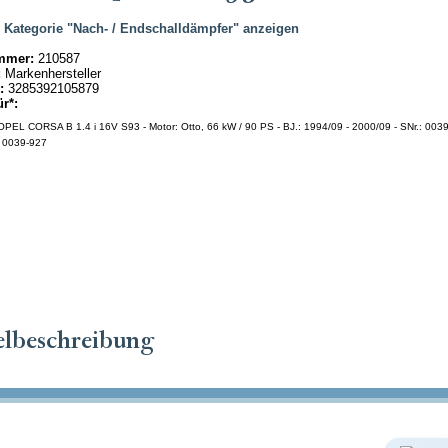
|
Kategorie "Nach- / Endschalldämpfer" anzeigen
mmer:
210587
:
Markenhersteller
:
3285392105879
ür*:
PEL CORSA B 1.4 i 16V S93 - Motor: Otto, 66 kW / 90 PS - BJ.: 1994/09 - 2000/09 - SNr.: 003
 0039-927
elbeschreibung