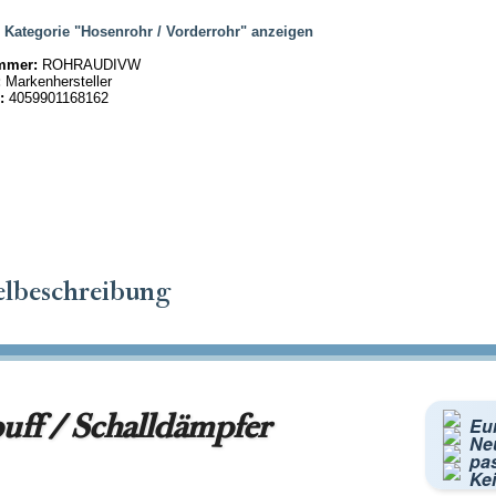
|
Kategorie "Hosenrohr / Vorderrohr" anzeigen
mmer:
ROHRAUDIVW
:
Markenhersteller
:
4059901168162
elbeschreibung
uff / Schalldämpfer
Eu
Neu
pa
Kei