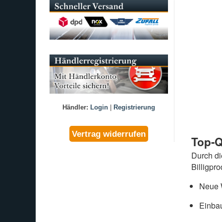
Händler:
Login
|
Registrierung
Top-Q
Durch d
Billigpr
Neue W
Einbau