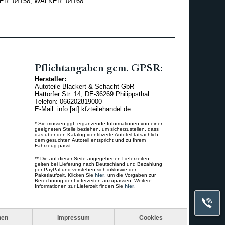
KER: 04158, WALKER: 04168
Pflichtangaben gem. GPSR:
Hersteller:
Autoteile Blackert & Schacht GbR
Hattorfer Str. 14, DE-36269 Philippsthal
Telefon: 066202819000
E-Mail: info [at] kfzteilehandel.de
* Sie müssen ggf. ergänzende Informationen von einer
geeigneten Stelle beziehen, um sicherzustellen, dass
das über den Katalog identifizerte Autoteil tatsächlich
dem gesuchten Autoteil entspricht und zu Ihrem
Fahrzeug passt.
** Die auf dieser Seite angegebenen Lieferzeiten
gelten bei Lieferung nach Deutschland und Bezahlung
per PayPal und verstehen sich inklusive der
Paketlaufzeit. Klicken Sie
hier
, um die Vorgaben zur
Berechnung der Lieferzeiten anzupassen. Weitere
Informationen zur Lieferzeit finden Sie
hier
.
nen
Impressum
Cookies