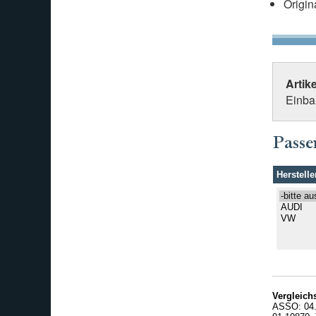
Origin
Artik
Einbau
Passe
Herstelle
Vergleic
ASSO: 04.