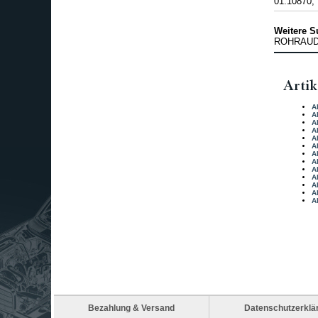
01.10870,
Weitere S
ROHRAU
Artik
A
A
A
A
A
A
A
A
A
A
A
A
A
Bezahlung & Versand
Datenschutzerklä