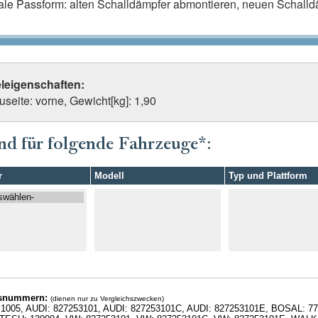
ale Passform: alten Schalldämpfer abmontieren, neuen Schalldä
eleigenschaften:
seite: vorne, Gewicht[kg]: 1,90
nd für folgende Fahrzeuge*:
r
Modell
Typ und Plattform
hsnummern:
(dienen nur zu Vergleichszwecken)
1005, AUDI: 827253101, AUDI: 827253101C, AUDI: 827253101E, BOSAL: 