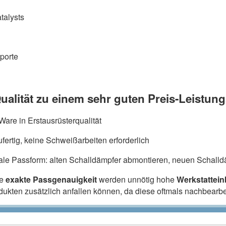
talysts
porte
ualität zu einem sehr guten Preis-Leistung
are in Erstausrüsterqualität
fertig, keine Schweißarbeiten erforderlich
ale Passform: alten Schalldämpfer abmontieren, neuen Schalldä
ie
exakte Passgenauigkeit
werden unnötig hohe
Werkstattei
odukten zusätzlich anfallen können, da diese oftmals nachbearb