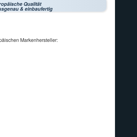
ropäische Qualität
ssgenau & einbaufertig
päischen Markenhersteller: