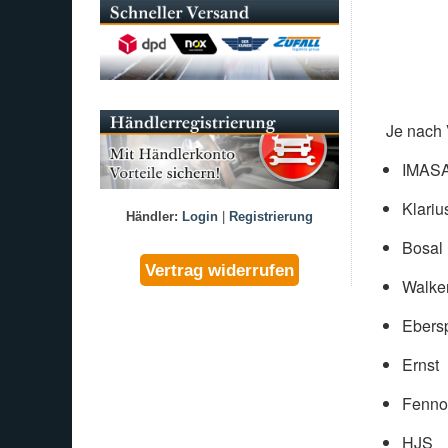
Je nach 
IMAS
Klariu
Händler:
Login
|
Registrierung
Bosal
Walke
Ebers
Ernst
Fenno
HJS