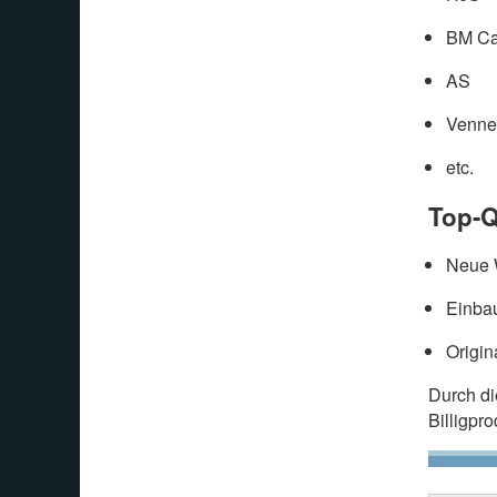
BM Ca
AS
Venne
etc.
Top-Q
Neue W
Einbau
Origin
Durch d
Billigpr