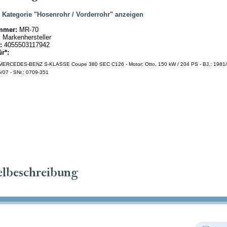
|
Kategorie "Hosenrohr / Vorderrohr" anzeigen
mmer:
MR-70
:
Markenhersteller
:
4055503117942
ür*:
ERCEDES-BENZ S-KLASSE Coupe 380 SEC C126 - Motor: Otto, 150 kW / 204 PS - BJ.: 1981/
/07 - SNr.: 0709-351
elbeschreibung