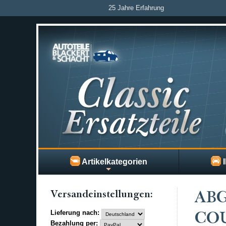
25 Jahre Erfahrung
Artikelkategorien
I
Versand­einstellungen:
ABG
Lieferung nach:
COU
Bezahlung per: