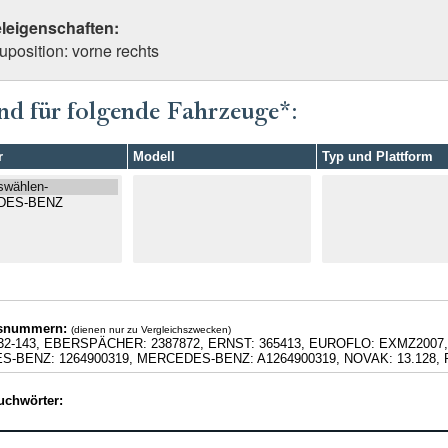
eleigenschaften:
uposition: vorne rechts
nd für folgende Fahrzeuge*:
r
Modell
Typ und Plattform
hsnummern:
(dienen nur zu Vergleichszwecken)
32-143, EBERSPÄCHER: 2387872, ERNST: 365413, EUROFLO: EXMZ2007, H
-BENZ: 1264900319, MERCEDES-BENZ: A1264900319, NOVAK: 13.128, 
uchwörter: