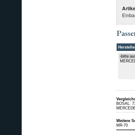
Artik
Einba
Passe
Herstelle
Vergleic
BOSAL: 7
MERCEDES
Weitere S
MR-70