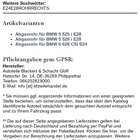
Weitere Suchwörter:
E24E28ROHRRECHTS
Artikelvarianten
Abgasrohr für BMW 5 525 i E28
Abgasrohr für BMW 5 528 i E28
Abgasrohr für BMW 6 628 CSi E24
Pflichtangaben gem. GPSR:
Hersteller:
Autoteile Blackert & Schacht GbR
Hattorfer Str. 14, DE-36269 Philippsthal
Telefon: 066202819000
E-Mail: info [at] kfzteilehandel.de
* Sie müssen ggf. ergänzende Informationen von einer geeigneten
Stelle beziehen, um sicherzustellen, dass das über den Katalog
identifizerte Autoteil tatsächlich dem gesuchten Autoteil entspricht
und zu Ihrem Fahrzeug passt.
** Die auf dieser Seite angegebenen Lieferzeiten gelten bei
Lieferung nach Deutschland und Bezahlung per PayPal und
verstehen sich inklusive der Paketlaufzeit. Klicken Sie
hier
, um die
Vorgaben zur Berechnung der Lieferzeiten anzupassen. Weitere