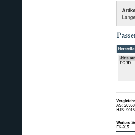
Artik
Länge
Passe
Herstelle
Vergleic
AS: 20368
HJS: 9015
Weitere S
FK-915