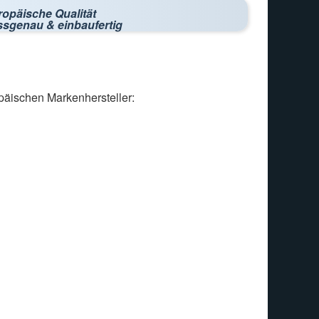
ropäische Qualität
ssgenau & einbaufertig
päischen Markenhersteller: