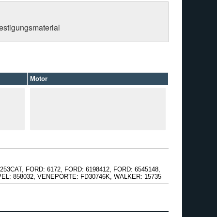
estigungsmaterial
Motor
253CAT, FORD: 6172, FORD: 6198412, FORD: 6545148,
 OPEL: 858032, VENEPORTE: FD30746K, WALKER: 15735