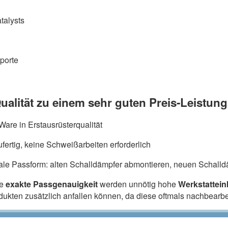
talysts
porte
ualität zu einem sehr guten Preis-Leistung
are in Erstausrüsterqualität
fertig, keine Schweißarbeiten erforderlich
ale Passform: alten Schalldämpfer abmontieren, neuen Schalldä
ie
exakte Passgenauigkeit
werden unnötig hohe
Werkstattei
odukten zusätzlich anfallen können, da diese oftmals nachbearb