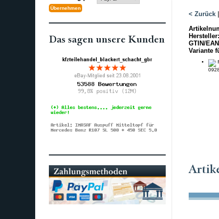
< Zurück
Artikelnu
Hersteller
Das sagen unsere Kunden
GTIN/EAN
Variante f
F
092
Artik