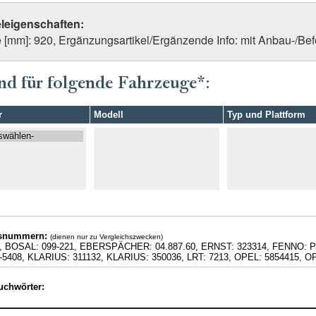
eleigenschaften:
 [mm]: 920, Ergänzungsartikel/Ergänzende Info: mit Anbau-/Bef
nd für folgende Fahrzeuge*:
r
Modell
Typ und Plattform
hsnummern:
(dienen nur zu Vergleichszwecken)
, BOSAL: 099-221, EBERSPÄCHER: 04.887.60, ERNST: 323314, FENNO: P
-5408, KLARIUS: 311132, KLARIUS: 350036, LRT: 7213, OPEL: 5854415,
uchwörter: