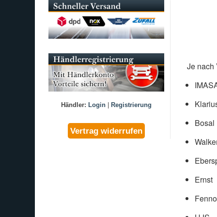
Je nach 
IMAS
Klariu
Händler:
Login
|
Registrierung
Bosal
Walke
Ebers
Ernst
Fenno