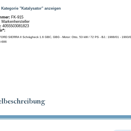
|
Kategorie "Katalysator" anzeigen
mmer:
FK-915
:
Markenhersteller
:
4055503081823
ür*:
ORD SIERRA II Schrägheck 1.6 GBC, GBG - Motor: Otto, 53 kW / 72 PS - BJ.: 1988/01 - 1993/02
8-686
elbeschreibung