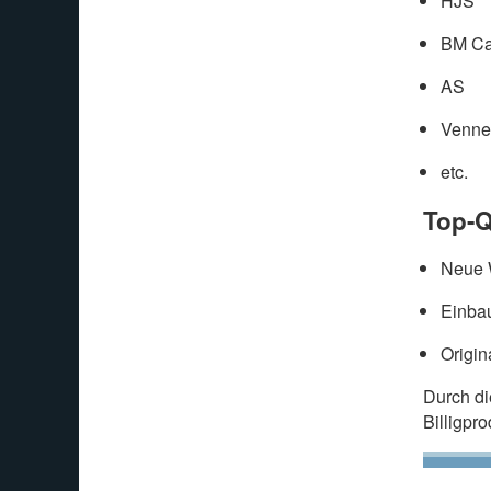
HJS
BM Ca
AS
Venne
etc.
Top-Q
Neue W
Einbau
Origin
Durch d
Billigpr