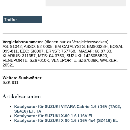
Vergleichsnummern:
(dienen nur zu Vergleichszwecken)
AS: 91042, ASSO: 52-0005, BM CATALYSTS: BM90328H, BOSAL:
099-811, EEC: SI8007, ERNST: 757768, IMASAF: 68.87.33,
KLARIUS: 311357, MTS: 04.3750, SUZUKI: 1425058B20,
VENEPORTE: SZ67010K, VENEPORTE: SZ67036K, WALKER:
20521
Weitere Suchwörter:
SZK-911
Artikelvarianten
Katalysator für SUZUKI VITARA Cabrio 1.6 i 16V (TA02,
SE416) ET, TA
Katalysator für SUZUKI X-90 1.6 i 16V EL
Katalysator für SUZUKI X-90 1.6 i 16V 4x4 (SZ416) EL