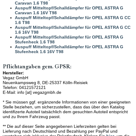
Caravan 1.6 T98
Auspuff Mitteltopf/Schalldämpfer für OPEL ASTRA G
Caravan 1.6 16V T98
Auspuff Mitteltopf/Schalldämpfer für OPEL ASTRA G CC
1.6 T98
Auspuff Mitteltopf/Schalldämpfer für OPEL ASTRA G CC
1.6 16V T98
Auspuff Mitteltopf/Schalldämpfer für OPEL ASTRA G
Stufenheck 1.6 T98
Auspuff Mitteltopf/Schalldämpfer für OPEL ASTRA G
Stufenheck 1.6 16V T98
Pflichtangaben gem. GPSR:
Hersteller:
Vegaz GmbH
Neuenkampsweg 8, DE-25337 Kölln-Reisiek
Telefon: 04121572121
E-Mail: info [at] vegazgmbh.de
* Sie müssen ggf. ergänzende Informationen von einer geeigneten
Stelle beziehen, um sicherzustellen, dass das über den Katalog
identifizerte Autoteil tatsächlich dem gesuchten Autoteil entspricht
und zu Ihrem Fahrzeug passt.
** Die auf dieser Seite angegebenen Lieferzeiten gelten bei
Lieferung nach Deutschland und Bezahlung per PayPal und
verstehen sich inklusive der Paketlaufzeit. Klicken Sie
hier
, um die