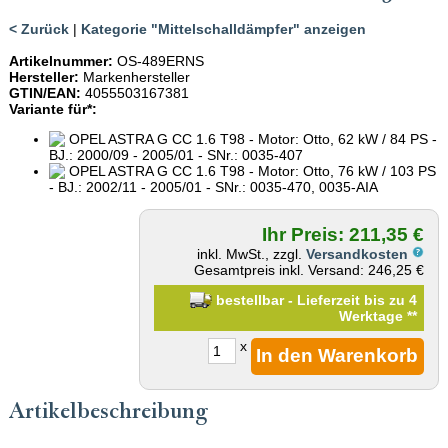
< Zurück
|
Kategorie "Mittelschalldämpfer" anzeigen
Artikelnummer:
OS-489ERNS
Hersteller:
Markenhersteller
GTIN/EAN:
4055503167381
Variante für*:
OPEL ASTRA G CC 1.6 T98 - Motor: Otto, 62 kW / 84 PS -
BJ.: 2000/09 - 2005/01 - SNr.: 0035-407
OPEL ASTRA G CC 1.6 T98 - Motor: Otto, 76 kW / 103 PS
- BJ.: 2002/11 - 2005/01 - SNr.: 0035-470, 0035-AIA
Ihr Preis: 211,35 €
inkl. MwSt., zzgl.
Versandkosten
Gesamtpreis inkl. Versand: 246,25 €
bestellbar - Lieferzeit bis zu 4
Werktage
**
x
Artikelbeschreibung