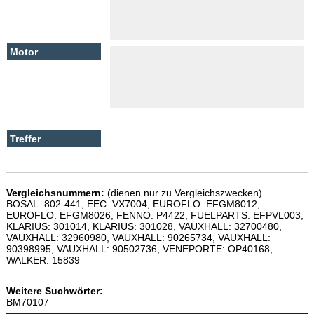
Vergleichsnummern:
(dienen nur zu Vergleichszwecken)
BOSAL: 802-441, EEC: VX7004, EUROFLO: EFGM8012,
EUROFLO: EFGM8026, FENNO: P4422, FUELPARTS: EFPVL003,
KLARIUS: 301014, KLARIUS: 301028, VAUXHALL: 32700480,
VAUXHALL: 32960980, VAUXHALL: 90265734, VAUXHALL:
90398995, VAUXHALL: 90502736, VENEPORTE: OP40168,
WALKER: 15839
Weitere Suchwörter:
BM70107