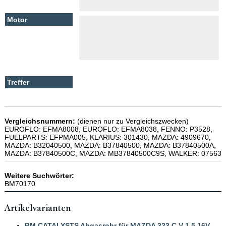
Vergleichsnummern:
(dienen nur zu Vergleichszwecken)
EUROFLO: EFMA8008, EUROFLO: EFMA8038, FENNO: P3528,
FUELPARTS: EFPMA005, KLARIUS: 301430, MAZDA: 4909670,
MAZDA: B32040500, MAZDA: B37840500, MAZDA: B37840500A,
MAZDA: B37840500C, MAZDA: MB37840500C9S, WALKER: 07563
Weitere Suchwörter:
BM70170
Artikelvarianten
BM CATALYSTS Abgasrohr für MAZDA 323 C V 1.5 16V