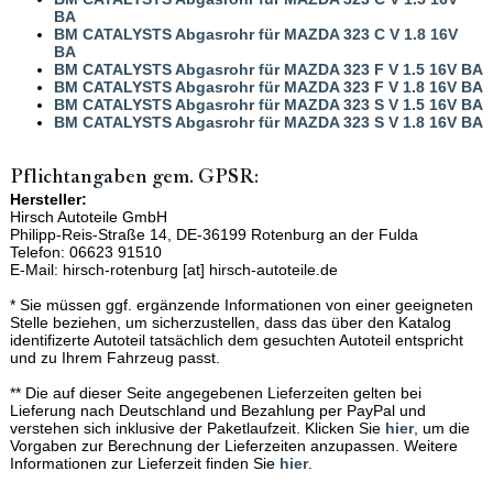
BA
BM CATALYSTS Abgasrohr für MAZDA 323 C V 1.8 16V
BA
BM CATALYSTS Abgasrohr für MAZDA 323 F V 1.5 16V BA
BM CATALYSTS Abgasrohr für MAZDA 323 F V 1.8 16V BA
BM CATALYSTS Abgasrohr für MAZDA 323 S V 1.5 16V BA
BM CATALYSTS Abgasrohr für MAZDA 323 S V 1.8 16V BA
Pflichtangaben gem. GPSR:
Hersteller:
Hirsch Autoteile GmbH
Philipp-Reis-Straße 14, DE-36199 Rotenburg an der Fulda
Telefon: 06623 91510
E-Mail: hirsch-rotenburg [at] hirsch-autoteile.de
* Sie müssen ggf. ergänzende Informationen von einer geeigneten
Stelle beziehen, um sicherzustellen, dass das über den Katalog
identifizerte Autoteil tatsächlich dem gesuchten Autoteil entspricht
und zu Ihrem Fahrzeug passt.
** Die auf dieser Seite angegebenen Lieferzeiten gelten bei
Lieferung nach Deutschland und Bezahlung per PayPal und
verstehen sich inklusive der Paketlaufzeit. Klicken Sie
hier
, um die
Vorgaben zur Berechnung der Lieferzeiten anzupassen. Weitere
Informationen zur Lieferzeit finden Sie
hier
.