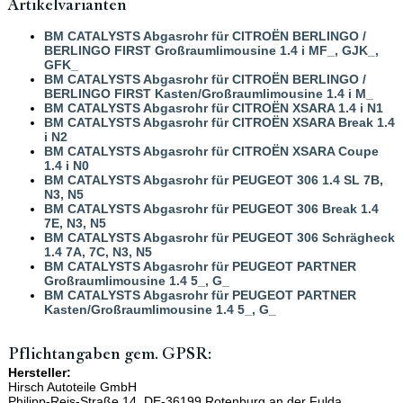
Artikelvarianten
BM CATALYSTS Abgasrohr für CITROËN BERLINGO /
BERLINGO FIRST Großraumlimousine 1.4 i MF_, GJK_,
GFK_
BM CATALYSTS Abgasrohr für CITROËN BERLINGO /
BERLINGO FIRST Kasten/Großraumlimousine 1.4 i M_
BM CATALYSTS Abgasrohr für CITROËN XSARA 1.4 i N1
BM CATALYSTS Abgasrohr für CITROËN XSARA Break 1.4
i N2
BM CATALYSTS Abgasrohr für CITROËN XSARA Coupe
1.4 i N0
BM CATALYSTS Abgasrohr für PEUGEOT 306 1.4 SL 7B,
N3, N5
BM CATALYSTS Abgasrohr für PEUGEOT 306 Break 1.4
7E, N3, N5
BM CATALYSTS Abgasrohr für PEUGEOT 306 Schrägheck
1.4 7A, 7C, N3, N5
BM CATALYSTS Abgasrohr für PEUGEOT PARTNER
Großraumlimousine 1.4 5_, G_
BM CATALYSTS Abgasrohr für PEUGEOT PARTNER
Kasten/Großraumlimousine 1.4 5_, G_
Pflichtangaben gem. GPSR:
Hersteller:
Hirsch Autoteile GmbH
Philipp-Reis-Straße 14, DE-36199 Rotenburg an der Fulda