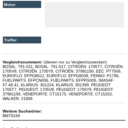
Vergleichsnummern:
(dienen nur zu Vergleichszwecken)
BOSAL: 791-011, BOSAL: 791-017, CITROËN: 1705T7, CITROËN:
1705V8, CITROËN: 1705Y9, CITROËN: 37981190, EEC: PT7506,
EUROFLO: EFPG8012, EUROFLO: EFPG8038, FENNO: P1796,
FUELPARTS: EFPCN006, FUELPARTS: EFPPG005, IMASAF:
57.48.41, KLARIUS: 301224, KLARIUS: 301399, PEUGEOT:
1705T7, PEUGEOT: 1705V8, PEUGEOT: 1705Y9, PEUGEOT:
37981190, VENEPORTE: CT15175, VENEPORTE: CT15202,
WALKER: 21808
Weitere Suchwörter:
BM70249