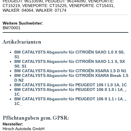
PEUGEOT: 96133590, PEUGEOT: 96144090, VENEPORTE:
CT15219, VENEPORTE: CT15225, VENEPORTE: CT15431,
WALKER: 04064, WALKER: 07174
Weitere Suchwörter:
BM70001
Artikelvarianten
BM CATALYSTS Abgasrohr für CITROËN SAXO 1.0 X S0,
S1
BM CATALYSTS Abgasrohr für CITROËN SAXO 1.1 X, SX
S0, S1
BM CATALYSTS Abgasrohr für CITROËN XSARA 1.5 D N1
BM CATALYSTS Abgasrohr für CITROËN XSARA Break 1.5
D N2
BM CATALYSTS Abgasrohr für PEUGEOT 106 I 1.0 1A, 1C
BM CATALYSTS Abgasrohr für PEUGEOT 106 II 1.0 i 1A_,
1C_
BM CATALYSTS Abgasrohr für PEUGEOT 106 II 1.1 i 1A_,
1C_
Pflichtangaben gem. GPSR:
Hersteller:
Hirsch Autoteile GmbH