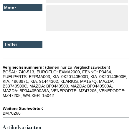
Vergleichsnummern:
(dienen nur zu Vergleichszwecken)
BOSAL: 740-513, EUROFLO: EXMA2000, FENNO: P3464,
FUELPARTS: EFPMA003, KIA: 0K20140500D, KIA: 0K20140500E,
KIA: 4968971, KIA: 91444302, KLARIUS: MA157Q, MAZDA:
B33740500C, MAZDA: BP0440500, MAZDA: BP0440500A,
MAZDA: BP0440500A9A, VENEPORTE: MZ47206, VENEPORTE:
MZ47208, WALKER: 15042
Weitere Suchwörter:
BM70266
Artikelvarianten