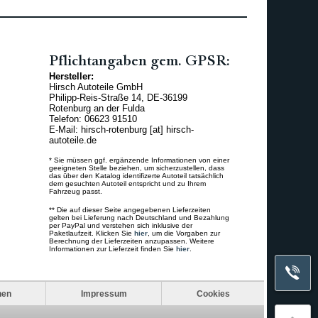
Pflichtangaben gem. GPSR:
Hersteller:
Hirsch Autoteile GmbH
Philipp-Reis-Straße 14, DE-36199
Rotenburg an der Fulda
Telefon: 06623 91510
E-Mail: hirsch-rotenburg [at] hirsch-
autoteile.de
* Sie müssen ggf. ergänzende Informationen von einer
geeigneten Stelle beziehen, um sicherzustellen, dass
das über den Katalog identifizerte Autoteil tatsächlich
dem gesuchten Autoteil entspricht und zu Ihrem
Fahrzeug passt.
** Die auf dieser Seite angegebenen Lieferzeiten
gelten bei Lieferung nach Deutschland und Bezahlung
per PayPal und verstehen sich inklusive der
Paketlaufzeit. Klicken Sie
hier
, um die Vorgaben zur
Berechnung der Lieferzeiten anzupassen. Weitere
Informationen zur Lieferzeit finden Sie
hier
.
nen
Impressum
Cookies