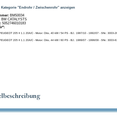
|
Kategorie "Endrohr / Zwischenrohr" anzeigen
mmer:
BM50034
:
BM CATALYSTS
:
5052746010183
ür*:
EUGEOT 205 II 1.1 20A/C - Motor: Otto, 40 kW / 54 PS - BJ.: 1987/10 - 1992/07 - SNr.: 3003-2
EUGEOT 205 II 1.1 20A/C - Motor: Otto, 44 kW / 60 PS - BJ.: 1989/07 - 1998/09 - SNr.: 3003-6
elbeschreibung