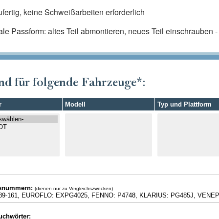
fertig, keine Schweißarbeiten erforderlich
ale Passform: altes Teil abmontieren, neues Teil einschrauben - f
nd für folgende Fahrzeuge*:
r
Modell
Typ und Plattform
hsnummern:
(dienen nur zu Vergleichszwecken)
89-161, EUROFLO: EXPG4025, FENNO: P4748, KLARIUS: PG485J, VENE
uchwörter: