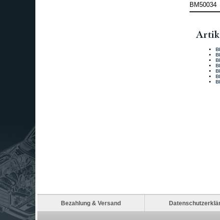
BM50034
Artik
B
B
B
B
B
B
B
Bezahlung & Versand
Datenschutzerklä