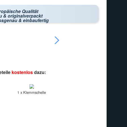
ropäische Qualität
 & originalverpackt
ssgenau & einbaufertig
eteile
kostenlos
dazu:
1 x Klemmschelle