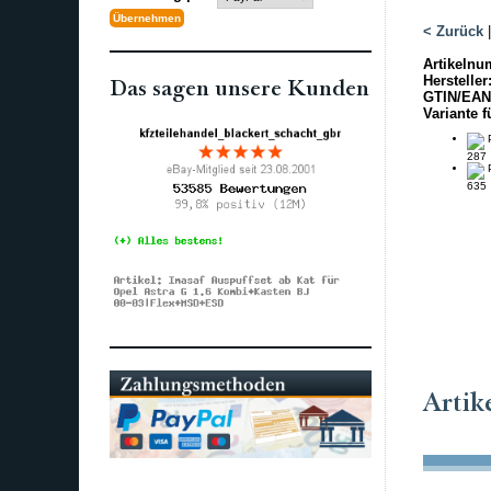
< Zurück
Artikelnu
Hersteller
Das sagen unsere Kunden
GTIN/EAN
Variante f
P
287
P
635
Artik