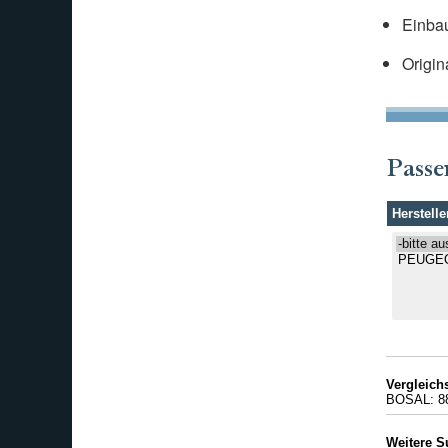
Einbau
Origin
Passe
Herstelle
Vergleic
BOSAL: 8
Weitere S