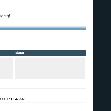
ertig!
Motor
PORTE: PG45332