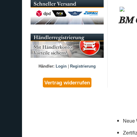
BM C
Händler:
Login
|
Registrierung
Neue W
Zertif