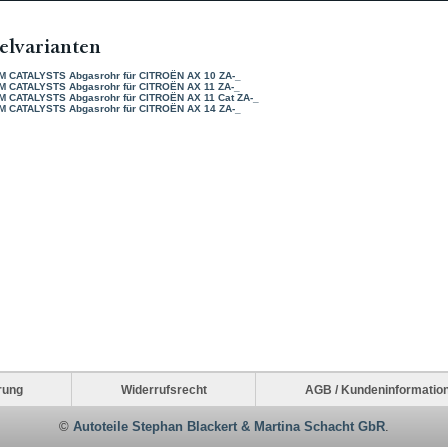
elvarianten
M CATALYSTS Abgasrohr für CITROËN AX 10 ZA-_
M CATALYSTS Abgasrohr für CITROËN AX 11 ZA-_
M CATALYSTS Abgasrohr für CITROËN AX 11 Cat ZA-_
M CATALYSTS Abgasrohr für CITROËN AX 14 ZA-_
rung
Widerrufsrecht
AGB / Kundeninformatio
©
Autoteile Stephan Blackert & Martina Schacht GbR
.