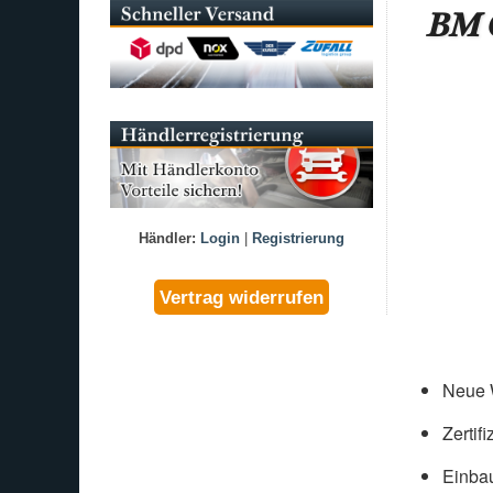
BM C
Händler:
Login
|
Registrierung
Neue W
Zertif
Einbau