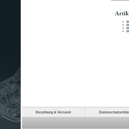
Artik
B
B
B
B
Bezahlung & Versand
Datenschutzerklä