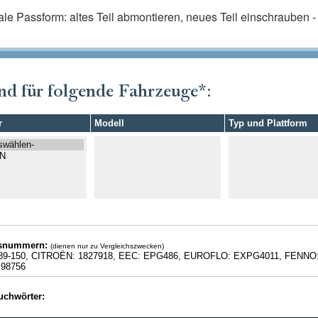
ale Passform: altes Teil abmontieren, neues Teil einschrauben - f
nd für folgende Fahrzeuge*:
r
Modell
Typ und Plattform
hsnummern:
(dienen nur zu Vergleichszwecken)
89-150, CITROËN: 1827918, EEC: EPG486, EUROFLO: EXPG4011, FENNO
98756
uchwörter: