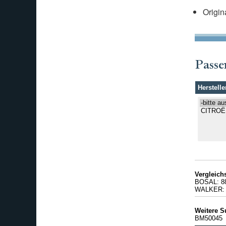
Origin
Passe
Herstelle
Vergleic
BOSAL: 8
WALKER: 
Weitere S
BM50045