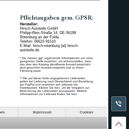
Pflichtangaben gem. GPSR:
Hersteller:
Hirsch Autoteile GmbH
Philipp-Reis-Straße 14, DE-36199
Rotenburg an der Fulda
Telefon: 06623 91510
E-Mail: hirsch-rotenburg [at] hirsch-
autoteile.de
* Sie müssen ggf. ergänzende Informationen von einer
geeigneten Stelle beziehen, um sicherzustellen, dass
das über den Katalog identifizerte Autoteil tatsächlich
dem gesuchten Autoteil entspricht und zu Ihrem
Fahrzeug passt.
** Die auf dieser Seite angegebenen Lieferzeiten
gelten bei Lieferung nach Deutschland und Bezahlung
per PayPal und verstehen sich inklusive der
Paketlaufzeit. Klicken Sie
hier
, um die Vorgaben zur
Berechnung der Lieferzeiten anzupassen. Weitere
Informationen zur Lieferzeit finden Sie
hier
.
nen
Impressum
Cookies