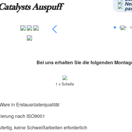
Neu
atalysts Auspuff
pa
Bei uns erhalten Sie die folgenden Montag
1 x Schelle
are in Erstausrüsterqualität
izierung nach ISO9001
fertig, keine Schweißarbeiten erforderlich