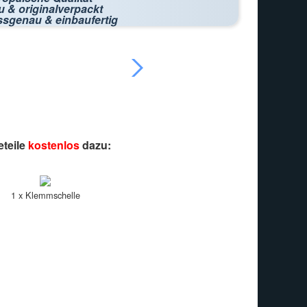
 & originalverpackt
ssgenau & einbaufertig
eteile
kostenlos
dazu:
1 x Klemmschelle