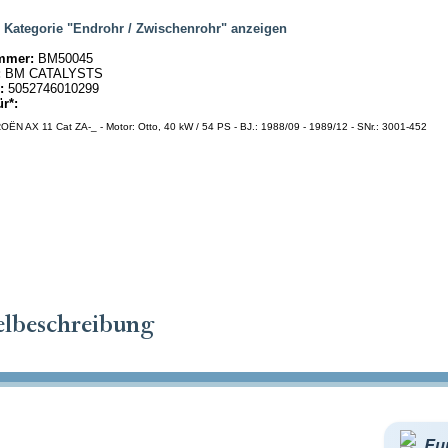
|
Kategorie "Endrohr / Zwischenrohr" anzeigen
mmer:
BM50045
:
BM CATALYSTS
:
5052746010299
ür*:
OËN AX 11 Cat ZA-_ - Motor: Otto, 40 kW / 54 PS - BJ.: 1988/09 - 1989/12 - SNr.: 3001-452
elbeschreibung
Eu