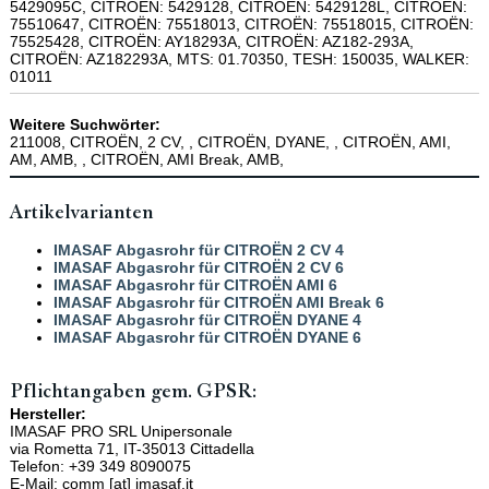
5429095C, CITROËN: 5429128, CITROËN: 5429128L, CITROËN:
75510647, CITROËN: 75518013, CITROËN: 75518015, CITROËN:
75525428, CITROËN: AY18293A, CITROËN: AZ182-293A,
CITROËN: AZ182293A, MTS: 01.70350, TESH: 150035, WALKER:
01011
Weitere Suchwörter:
211008, CITROËN, 2 CV, , CITROËN, DYANE, , CITROËN, AMI,
AM, AMB, , CITROËN, AMI Break, AMB,
Artikelvarianten
IMASAF Abgasrohr für CITROËN 2 CV 4
IMASAF Abgasrohr für CITROËN 2 CV 6
IMASAF Abgasrohr für CITROËN AMI 6
IMASAF Abgasrohr für CITROËN AMI Break 6
IMASAF Abgasrohr für CITROËN DYANE 4
IMASAF Abgasrohr für CITROËN DYANE 6
Pflichtangaben gem. GPSR:
Hersteller:
IMASAF PRO SRL Unipersonale
via Rometta 71, IT-35013 Cittadella
Telefon: +39 349 8090075
E-Mail: comm [at] imasaf.it