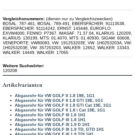
Vergleichsnummern:
(dienen nur zu Vergleichszwecken)
BOSAL: 787-461, BOSAL: 789-491, EBERSPÄCHER: 91113538,
EBERSPÄCHER: 91114242, ERNST: 143448, EUROFLO:
EXVW4000, FENNO: P7367, IMASAF: 71.37.04, KLARIUS: 120209,
KLARIUS: 130199, MTS: 01.4070, MTS: 01.40930, SIGAM: 60608,
VENEPORTE: VW80083, VW: 191253203E, VW: 1H0253203A, VW:
1H0253203E, VW: 357253203, WALKER: 12652, WALKER: 13343,
WALKER: 14449, WALKER: 17055
Weitere Suchwörter:
120208
Artikelvarianten
Abgasrohr für VW GOLF II 1.8 19E, 1G1
Abgasrohr für VW GOLF II 1.8 GTI 19E, 1G1
Abgasrohr für VW GOLF II 1.8 GTI Cat 19E, 1G1
Abgasrohr für VW GOLF II 1.8 i Cat 19E, 1G1
Abgasrohr für VW GOLF III 1.6 1H1
Abgasrohr für VW GOLF III 1.8 1H1
Abgasrohr für VW GOLF III 1.9 D 1H1
Abgasrohr für VW GOLF III 1.9 TD, GTD 1H1
Abgasrohr für VW GOLF III 1.9 TDI 1H1