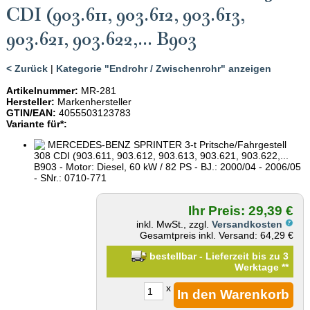
CDI (903.611, 903.612, 903.613,
903.621, 903.622,... B903
< Zurück
|
Kategorie "Endrohr / Zwischenrohr" anzeigen
Artikelnummer:
MR-281
Hersteller:
Markenhersteller
GTIN/EAN:
4055503123783
Variante für*:
MERCEDES-BENZ SPRINTER 3-t Pritsche/Fahrgestell
308 CDI (903.611, 903.612, 903.613, 903.621, 903.622,...
B903 - Motor: Diesel, 60 kW / 82 PS - BJ.: 2000/04 - 2006/05
- SNr.: 0710-771
Ihr Preis: 29,39 €
inkl. MwSt., zzgl.
Versandkosten
Gesamtpreis inkl. Versand: 64,29 €
bestellbar - Lieferzeit bis zu 3
Werktage
**
x