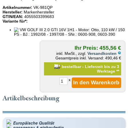
Artikelnummer:
VK-981QP
Hersteller:
Markenhersteller
GTIN/EAN:
4055503399683
Variante für*:
VW GOLF III 2.0 GTI 16V 1H1 - Motor: Otto, 110 kW / 150
PS - BJ.: 1992/08 - 1997/08 - SNr.: 0600-908, 0603-390
Ihr Preis: 455,56 €
inkl. MwSt., zzgl.
Versandkosten
Gesamtpreis inkl. Versand: 490,46 €
bestellbar - Lieferzeit bis zu 3
Werktage
**
x
Artikelbeschreibung
Europäische Qualität
passgenau & einbaufertig