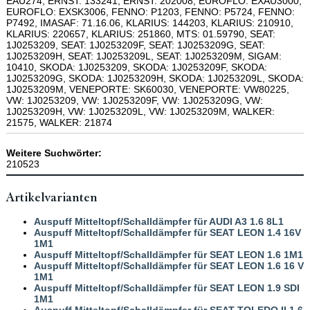
EAU274, ERNST: 133241, ERNST: 202008, EUROFLO: EXAU3000,
EUROFLO: EXSK3006, FENNO: P1203, FENNO: P5724, FENNO:
P7492, IMASAF: 71.16.06, KLARIUS: 144203, KLARIUS: 210910,
KLARIUS: 220657, KLARIUS: 251860, MTS: 01.59790, SEAT:
1J0253209, SEAT: 1J0253209F, SEAT: 1J0253209G, SEAT:
1J0253209H, SEAT: 1J0253209L, SEAT: 1J0253209M, SIGAM:
10410, SKODA: 1J0253209, SKODA: 1J0253209F, SKODA:
1J0253209G, SKODA: 1J0253209H, SKODA: 1J0253209L, SKODA:
1J0253209M, VENEPORTE: SK60030, VENEPORTE: VW80225,
VW: 1J0253209, VW: 1J0253209F, VW: 1J0253209G, VW:
1J0253209H, VW: 1J0253209L, VW: 1J0253209M, WALKER:
21575, WALKER: 21874
Weitere Suchwörter:
210523
Artikelvarianten
Auspuff Mitteltopf/Schalldämpfer für AUDI A3 1.6 8L1
Auspuff Mitteltopf/Schalldämpfer für SEAT LEON 1.4 16V
1M1
Auspuff Mitteltopf/Schalldämpfer für SEAT LEON 1.6 1M1
Auspuff Mitteltopf/Schalldämpfer für SEAT LEON 1.6 16 V
1M1
Auspuff Mitteltopf/Schalldämpfer für SEAT LEON 1.9 SDI
1M1
Auspuff Mitteltopf/Schalldämpfer für SEAT TOLEDO II 1.6