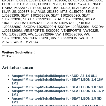
EAU274, ERNST: 133241, ERNST: 202008, EUROFLO: EXAU3000,
EUROFLO: EXSK3006, FENNO: P1203, FENNO: P5724, FENNO:
P7492, IMASAF: 71.16.06, KLARIUS: 144203, KLARIUS: 210910,
KLARIUS: 220657, KLARIUS: 251860, MTS: 01.59790, SEAT:
1J0253209, SEAT: 1J0253209F, SEAT: 1J0253209G, SEAT:
1J0253209H, SEAT: 1J0253209L, SEAT: 1J0253209M, SIGAM:
10410, SKODA: 1J0253209, SKODA: 1J0253209F, SKODA:
1J0253209G, SKODA: 1J0253209H, SKODA: 1J0253209L, SKODA:
1J0253209M, VENEPORTE: SK60030, VENEPORTE: VW80225,
VW: 1J0253209, VW: 1J0253209F, VW: 1J0253209G, VW:
1J0253209H, VW: 1J0253209L, VW: 1J0253209M, WALKER:
21575, WALKER: 21874
Weitere Suchwörter:
210523
Artikelvarianten
Auspuff Mitteltopf/Schalldämpfer für AUDI A3 1.6 8L1
Auspuff Mitteltopf/Schalldämpfer für SEAT LEON 1.4 16V
1M1
Auspuff Mitteltopf/Schalldämpfer für SEAT LEON 1.6 1M1
Auspuff Mitteltopf/Schalldämpfer für SEAT LEON 1.6 16 V
1M1
Auspuff Mitteltopf/Schalldämpfer für SEAT LEON 1.9 SDI
1M1
Auspuff Mitteltopf/Schalldämpfer für SEAT TOLEDO II 1.6